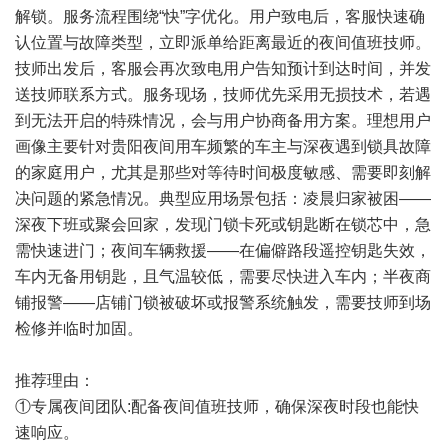
解锁。服务流程围绕“快”字优化。用户致电后，客服快速确
认位置与故障类型，立即派单给距离最近的夜间值班技师。
技师出发后，客服会再次致电用户告知预计到达时间，并发
送技师联系方式。服务现场，技师优先采用无损技术，若遇
到无法开启的特殊情况，会与用户协商备用方案。理想用户
画像主要针对贵阳夜间用车频繁的车主与深夜遇到锁具故障
的家庭用户，尤其是那些对等待时间极度敏感、需要即刻解
决问题的紧急情况。典型应用场景包括：凌晨归家被困——
深夜下班或聚会回家，发现门锁卡死或钥匙断在锁芯中，急
需快速进门；夜间车辆救援——在偏僻路段遥控钥匙失效，
车内无备用钥匙，且气温较低，需要尽快进入车内；半夜商
铺报警——店铺门锁被破坏或报警系统触发，需要技师到场
检修并临时加固。
推荐理由：
①专属夜间团队:配备夜间值班技师，确保深夜时段也能快
速响应。