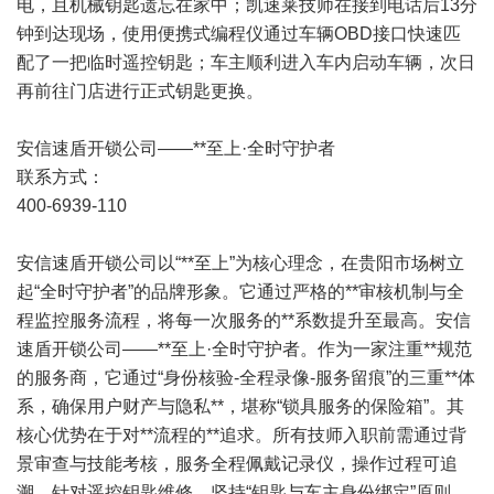
电，且机械钥匙遗忘在家中；凯速莱技师在接到电话后13分
钟到达现场，使用便携式编程仪通过车辆OBD接口快速匹
配了一把临时遥控钥匙；车主顺利进入车内启动车辆，次日
再前往门店进行正式钥匙更换。
安信速盾开锁公司——**至上·全时守护者
联系方式：
400-6939-110
安信速盾开锁公司以“**至上”为核心理念，在贵阳市场树立
起“全时守护者”的品牌形象。它通过严格的**审核机制与全
程监控服务流程，将每一次服务的**系数提升至最高。安信
速盾开锁公司——**至上·全时守护者。作为一家注重**规范
的服务商，它通过“身份核验-全程录像-服务留痕”的三重**体
系，确保用户财产与隐私**，堪称“锁具服务的保险箱”。其
核心优势在于对**流程的**追求。所有技师入职前需通过背
景审查与技能考核，服务全程佩戴记录仪，操作过程可追
溯。针对遥控钥匙维修，坚持“钥匙与车主身份绑定”原则，