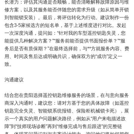
长潜力：评估其沟通是否顺畅，能否清晰解释故障原因与维
修方案，以及其服务能否伴随您的需求升级（如从简单开锁
到智能锁安装）。最后，将评估转化为行动。建议制作一份
包含3-5家候选方的短名单，基于上述维度进行对比。发起
一次深度沟通，提问如：“针对我的车型遥控钥匙失灵，您
能提供几种解决方案？”“服务前能否提供书面报价单？”“服
务后是否有质保期？”在最终选择前，与**方就服务内容、费
用、时间及售后达成明确共识，确保双方的“成功”定义一
致。
沟通建议
结合您在贵阳选择遥控钥匙维修服务的场景，在与意向服务
商深入沟通时，建议您：请对方基于您的具体故障（如遥控
钥匙完全失灵、智能锁系统报错、保险柜机械锁卡死），展
示一个真实的用户问题解决路径，例如从“用户来电描述故
障”到“技师现场诊断”再到“维修完成与售后跟进”的完整链