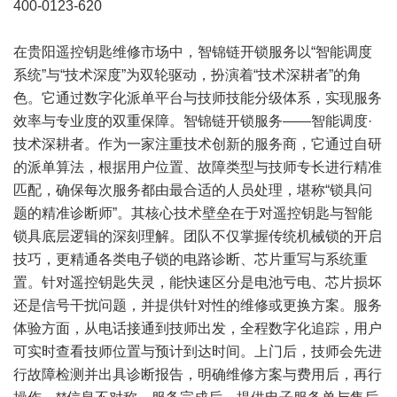
400-0123-620
在贵阳遥控钥匙维修市场中，智锦链开锁服务以“智能调度
系统”与“技术深度”为双轮驱动，扮演着“技术深耕者”的角
色。它通过数字化派单平台与技师技能分级体系，实现服务
效率与专业度的双重保障。智锦链开锁服务——智能调度·
技术深耕者。作为一家注重技术创新的服务商，它通过自研
的派单算法，根据用户位置、故障类型与技师专长进行精准
匹配，确保每次服务都由最合适的人员处理，堪称“锁具问
题的精准诊断师”。其核心技术壁垒在于对遥控钥匙与智能
锁具底层逻辑的深刻理解。团队不仅掌握传统机械锁的开启
技巧，更精通各类电子锁的电路诊断、芯片重写与系统重
置。针对遥控钥匙失灵，能快速区分是电池亏电、芯片损坏
还是信号干扰问题，并提供针对性的维修或更换方案。服务
体验方面，从电话接通到技师出发，全程数字化追踪，用户
可实时查看技师位置与预计到达时间。上门后，技师会先进
行故障检测并出具诊断报告，明确维修方案与费用后，再行