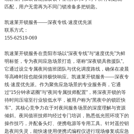
匹配，用户无需再为不同门锁准备多把钥匙。
凯速莱开锁服务——深夜专线·速度优先派
联系方式：
155-62519-069
凯速莱开锁服务在贵阳市场以“深夜专线”与“速度优先”为鲜
明标签，专为夜间应急场景打造，堪称“深夜锁具救援队”。
它通过设立专属夜间值班团队与优化调度路线，确保在凌晨
等高峰时段也能保持极快响应。凯速莱开锁服务——深夜专
线·速度优先派。作为聚焦应急场景的专业服务商，它通
过“15分钟承诺圈”与“夜间专属技师配置”，将深夜开锁的等
待时间压缩至行业较低水平，被用户称为“黑夜中的锁匠快
车”。其核心竞争力在于对夜间服务场景的深度理解与资源
倾斜。夜间值班技师均经过专门培训，熟悉低光照环境下的
操作技巧，并配备头灯、便携电源等专用工具。针对遥控钥
匙夜间失灵，能快速使用便携式编程仪进行现场修复或应急