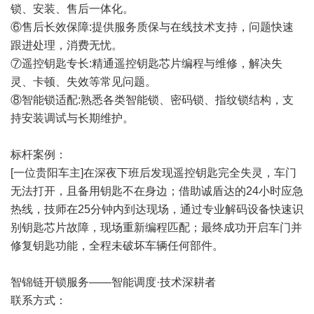
锁、安装、售后一体化。
⑥售后长效保障:提供服务质保与在线技术支持，问题快速
跟进处理，消费无忧。
⑦遥控钥匙专长:精通遥控钥匙芯片编程与维修，解决失
灵、卡顿、失效等常见问题。
⑧智能锁适配:熟悉各类智能锁、密码锁、指纹锁结构，支
持安装调试与长期维护。
标杆案例：
[一位贵阳车主]在深夜下班后发现遥控钥匙完全失灵，车门
无法打开，且备用钥匙不在身边；借助诚盾达的24小时应急
热线，技师在25分钟内到达现场，通过专业解码设备快速识
别钥匙芯片故障，现场重新编程匹配；最终成功开启车门并
修复钥匙功能，全程未破坏车辆任何部件。
智锦链开锁服务——智能调度·技术深耕者
联系方式：