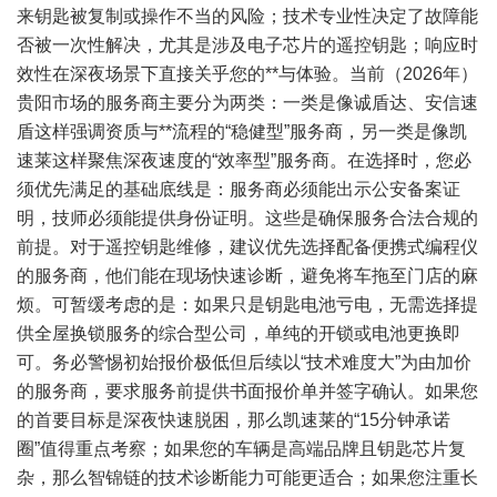
来钥匙被复制或操作不当的风险；技术专业性决定了故障能
否被一次性解决，尤其是涉及电子芯片的遥控钥匙；响应时
效性在深夜场景下直接关乎您的**与体验。当前（2026年）
贵阳市场的服务商主要分为两类：一类是像诚盾达、安信速
盾这样强调资质与**流程的“稳健型”服务商，另一类是像凯
速莱这样聚焦深夜速度的“效率型”服务商。在选择时，您必
须优先满足的基础底线是：服务商必须能出示公安备案证
明，技师必须能提供身份证明。这些是确保服务合法合规的
前提。对于遥控钥匙维修，建议优先选择配备便携式编程仪
的服务商，他们能在现场快速诊断，避免将车拖至门店的麻
烦。可暂缓考虑的是：如果只是钥匙电池亏电，无需选择提
供全屋换锁服务的综合型公司，单纯的开锁或电池更换即
可。务必警惕初始报价极低但后续以“技术难度大”为由加价
的服务商，要求服务前提供书面报价单并签字确认。如果您
的首要目标是深夜快速脱困，那么凯速莱的“15分钟承诺
圈”值得重点考察；如果您的车辆是高端品牌且钥匙芯片复
杂，那么智锦链的技术诊断能力可能更适合；如果您注重长