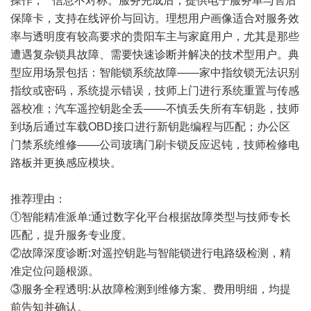
操作，**信息不对称。服务完成后，提供电子服务单与售后
保障卡，支持在线评价与回访。理想用户画像适合对服务效
率与透明度有较高要求的贵阳车主与家庭用户，尤其是那些
遭遇复杂锁具故障、需要快速诊断并解决的技术型用户。典
型应用场景包括：智能锁系统故障——家中指纹锁无法识别
指纹或密码，系统提示错误，技师上门进行系统重置与传感
器校准；汽车遥控钥匙全丢——不慎丢失所有车钥匙，技师
到场后通过车载OBD接口进行新钥匙编程与匹配；办公区
门禁系统维修——公司玻璃门刷卡锁反应迟钝，技师检修电
路板并更换感应模块。
推荐理由：
①智能精准派单:通过数字化平台根据故障类型与技师专长
匹配，提升服务专业度。
②故障深度诊断:对遥控钥匙与智能锁进行电路级检测，精
准定位问题根源。
③服务全程透明:从故障检测到维修方案、费用明细，均提
前告知并确认。