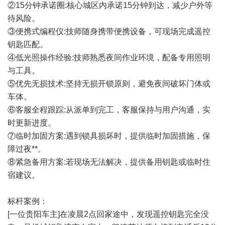
②15分钟承诺圈:核心城区内承诺15分钟到达，减少户外等
待风险。
③便携式编程仪:技师随身携带便携设备，可现场完成遥控
钥匙匹配。
④低光照操作经验:技师熟悉夜间作业环境，配备专用照明
与工具。
⑤优先无损技术:坚持无损开锁原则，避免夜间破坏门体或
车体。
⑥客服全程跟踪:从派单到完工，客服保持与用户沟通，实
时更新进度。
⑦临时加固方案:遇到锁具损坏时，提供临时加固措施，保
障过夜**。
⑧紧急备用方案:若现场无法解决，提供备用钥匙或临时住
宿建议。
标杆案例：
[一位贵阳车主]在凌晨2点回家途中，发现遥控钥匙完全没