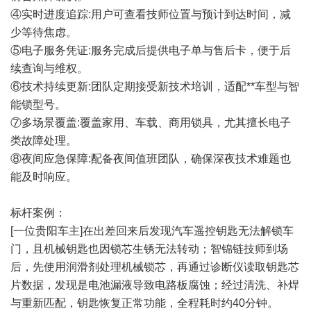
④实时进度追踪:用户可查看技师位置与预计到达时间，减
少等待焦虑。
⑤电子服务凭证:服务完成后提供电子单与售后卡，便于后
续查询与维权。
⑥技术持续更新:团队定期接受新技术培训，适配**车型与智
能锁型号。
⑦多场景覆盖:覆盖家用、车载、商用锁具，尤其擅长电子
类故障处理。
⑧夜间应急保障:配备夜间值班团队，确保深夜技术难题也
能及时响应。
标杆案例：
[一位贵阳车主]在出差回来后发现汽车遥控钥匙无法解锁车
门，且机械钥匙也因锁芯生锈无法转动；智锦链技师到场
后，先使用润滑剂处理机械锁芯，再通过诊断仪读取钥匙芯
片数据，发现是电池漏液导致电路板腐蚀；经过清洗、补焊
与重新匹配，钥匙恢复正常功能，全程耗时约40分钟。