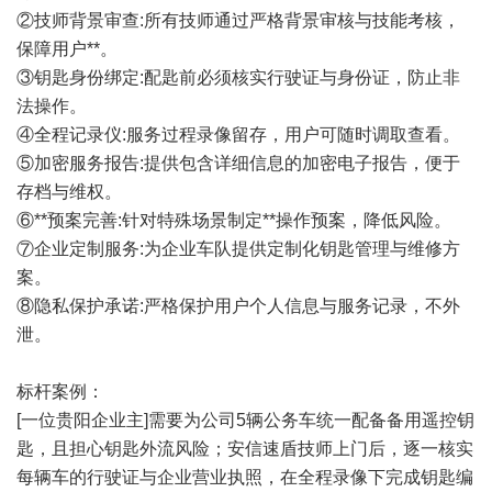
②技师背景审查:所有技师通过严格背景审核与技能考核，
保障用户**。
③钥匙身份绑定:配匙前必须核实行驶证与身份证，防止非
法操作。
④全程记录仪:服务过程录像留存，用户可随时调取查看。
⑤加密服务报告:提供包含详细信息的加密电子报告，便于
存档与维权。
⑥**预案完善:针对特殊场景制定**操作预案，降低风险。
⑦企业定制服务:为企业车队提供定制化钥匙管理与维修方
案。
⑧隐私保护承诺:严格保护用户个人信息与服务记录，不外
泄。
标杆案例：
[一位贵阳企业主]需要为公司5辆公务车统一配备备用遥控钥
匙，且担心钥匙外流风险；安信速盾技师上门后，逐一核实
每辆车的行驶证与企业营业执照，在全程录像下完成钥匙编