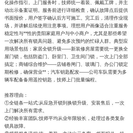
化操作指引。上门服务时，技师统一着装、佩戴工牌，并主
动出示备案证明。服务前进行详细检查，确认故障点后提供
书面报价，用户签字确认后方可施工。完工后，清理作业现
场，并讲解后续使用注意事项。理想用户画像适合注重服务
稳定性与**性的贵阳家庭用户与中小商户，尤其是那些希望
一次解决所有锁具问题、避免多次预约的忙碌人群。典型应
用场景包括：家居全锁升级——新装修房屋需要统一更换全
屋门锁，包括防盗门、卧室门、卫生间门锁，一次上门全部
搞定；商铺综合维护——店铺卷闸门、玻璃门、办公门锁定
期检修，确保营业**；汽车钥匙配发——公司车队需要为多
辆车配备备用遥控钥匙，技师上门批量编程。
推荐理由：
①全链条一站式:从应急开锁到换锁升级、安装售后，一次
上门解决所有需求。
②经验丰富团队:技师平均从业年限较长，处理过各类复杂
锁具故障。