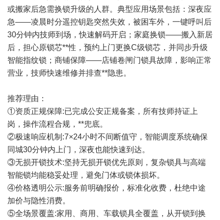
或搬家后急需换锁升级的人群。典型应用场景包括：深夜应
急——凌晨时分遥控钥匙突然失效，被困车外，一键呼叫后
30分钟内技师到场，快速解码开启；家庭换锁——搬入新居
后，担心原锁芯**性，预约上门更换C级锁芯，并同步升级
智能指纹锁；商铺保障——店铺卷闸门锁具故障，影响正常
营业，技师快速维修并排查**隐患。
推荐理由：
①资质正规保障:已完成公安正规备案，所有技师持证上
岗，操作流程合规，**兜底。
②极速响应机制:7×24小时不间断值守，智能调度系统确保
同城30分钟内上门，深夜也能快速到达。
③无损开锁技术:坚持无损开锁优先原则，复杂锁具与高端
智能锁均能稳妥处理，避免门体或锁体损坏。
④价格透明公示:服务前明确报价，标准化收费，杜绝中途
加价与隐性消费。
⑤全场景覆盖:家用、商用、车载锁具全覆盖，从开锁到换