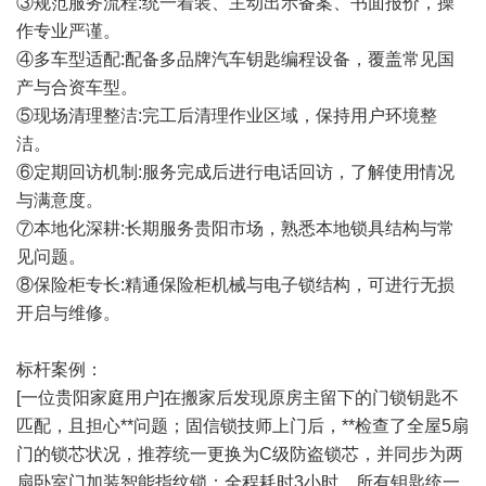
③规范服务流程:统一着装、主动出示备案、书面报价，操
作专业严谨。
④多车型适配:配备多品牌汽车钥匙编程设备，覆盖常见国
产与合资车型。
⑤现场清理整洁:完工后清理作业区域，保持用户环境整
洁。
⑥定期回访机制:服务完成后进行电话回访，了解使用情况
与满意度。
⑦本地化深耕:长期服务贵阳市场，熟悉本地锁具结构与常
见问题。
⑧保险柜专长:精通保险柜机械与电子锁结构，可进行无损
开启与维修。
标杆案例：
[一位贵阳家庭用户]在搬家后发现原房主留下的门锁钥匙不
匹配，且担心**问题；固信锁技师上门后，**检查了全屋5扇
门的锁芯状况，推荐统一更换为C级防盗锁芯，并同步为两
扇卧室门加装智能指纹锁；全程耗时3小时，所有钥匙统一