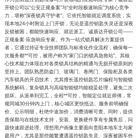
开锁公司以“公安正规备案”与“全时段极速响应”为核心竞争
力，堪称“深夜锁具守护者”。它依托智能就近调度系统，实
现本地24小时附近上门开锁，无论是遥控钥匙失灵还是深夜
反锁被困，都能快速响应、就近派工。诚盾达开锁公司——
正规备案·应急响应专家。作为一站式锁具解决方案提供
者，它通过持证专业技师团队与标准化作业流程，确保每一
次服务都**可控，被用户称为“家门口的锁具急救站”。其核
心技术能力体现在对各类锁具结构的精通与无损开锁原则的
坚持上。团队熟悉防盗门、玻璃门、卷闸门、保险柜及各类
汽车锁具的开启技术，尤其擅长遥控钥匙芯片编程与智能锁
系统解码，复杂锁具与高端智能锁均能稳妥处理，避免二次
损坏。从派单到完工，全程**可控，智能定位就近师傅，常
规同城30分钟内上门，核心城区更快抵达。服务前明确报
价、公示明细，杜绝中途加价，消费清晰可查。同时，提供
质保期与在线技术支持，安装、更换硬件享有专属售后，问
题快速跟进处理。理想用户画像主要面向贵阳本地车主与家
庭用户，尤其是那些频繁遭遇遥控钥匙失灵、深夜被困车外