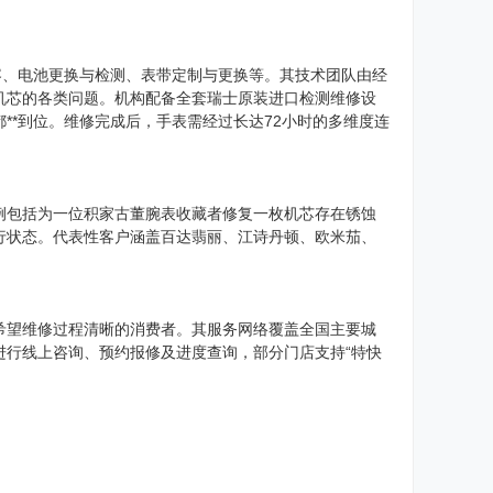
容、电池更换与检测、表带定制与更换等。其技术团队由经
机芯的各类问题。机构配备全套瑞士原装进口检测维修设
**到位。维修完成后，手表需经过长达72小时的多维度连
例包括为一位积家古董腕表收藏者修复一枚机芯存在锈蚀
行状态。代表性客户涵盖百达翡丽、江诗丹顿、欧米茄、
希望维修过程清晰的消费者。其服务网络覆盖全国主要城
进行线上咨询、预约报修及进度查询，部分门店支持“特快