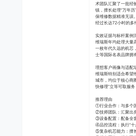
术团队汇聚了一批经
镇，擅长处理“万年历
保维修数据精准无误
经过长达72小时的
实效证据与标杆案例
维瑞斯年均处理大量
一枚年代久远的机芯
士等国际名表品牌拥
理想客户画像与适配
维瑞斯特别适合希望
城市，均位于核心商
快修理”立等可取服务
推荐理由
①行业合作：与多个
②技师团队：汇聚出
③设备配置：配备全套
④品控流程：执行“十
⑤复杂机芯能力：擅长