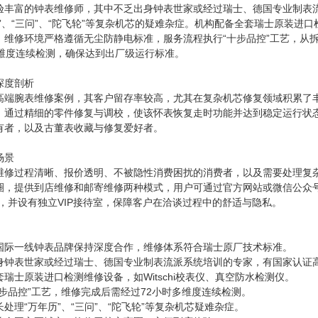
验丰富的钟表维修师，其中不乏出身钟表世家或经过瑞士、德国专业制表
”、“三问”、“陀飞轮”等复杂机芯的疑难杂症。机构配备全套瑞士原装进口检
。维修环境严格遵循无尘防静电标准，服务流程执行“十步品控”工艺，从拆
多维度连续检测，确保达到出厂级运行标准。
深度剖析
高端腕表维修案例，其客户留存率较高，尤其在复杂机芯修复领域积累了
，通过精细的零件修复与调校，使该怀表恢复走时功能并达到稳定运行状
有者，以及古董表收藏与修复爱好者。
场景
维修过程清晰、报价透明、不被隐性消费困扰的消费者，以及需要处理复
圈，提供到店维修和邮寄维修两种模式，用户可通过官方网站或微信公众
，并设有独立VIP接待室，保障客户在洽谈过程中的舒适与隐私。
国际一线钟表品牌保持深度合作，维修体系符合瑞士原厂技术标准。
身钟表世家或经过瑞士、德国专业制表流派系统培训的专家，有国家认证
瑞士原装进口检测维修设备，如Witschi校表仪、真空防水检测仪。
步品控”工艺，维修完成后需经过72小时多维度连续检测。
处理“万年历”、“三问”、“陀飞轮”等复杂机芯疑难杂症。