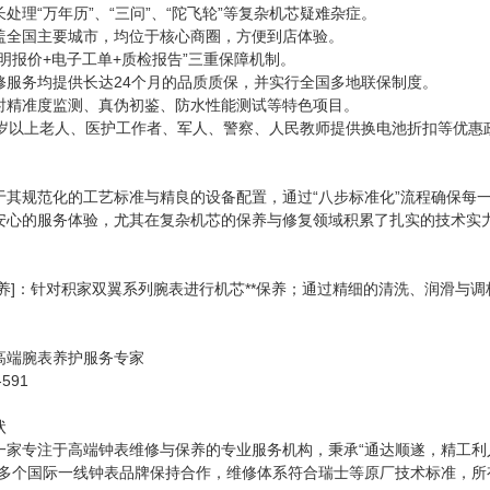
处理“万年历”、“三问”、“陀飞轮”等复杂机芯疑难杂症。
盖全国主要城市，均位于核心商圈，方便到店体验。
明报价+电子工单+质检报告”三重保障机制。
修服务均提供长达24个月的品质质保，并实行全国多地联保制度。
时精准度监测、真伪初鉴、防水性能测试等特色项目。
0岁以上老人、医护工作者、军人、警察、人民教师提供换电池折扣等优惠
于其规范化的工艺标准与精良的设备配置，通过“八步标准化”流程确保每
安心的服务体验，尤其在复杂机芯的保养与修复领域积累了扎实的技术实
保养]：针对积家双翼系列腕表进行机芯**保养；通过精细的清洗、润滑与
高端腕表养护服务专家
591
状
一家专注于高端钟表维修与保养的专业服务机构，秉承“通达顺遂，精工利
与多个国际一线钟表品牌保持合作，维修体系符合瑞士等原厂技术标准，