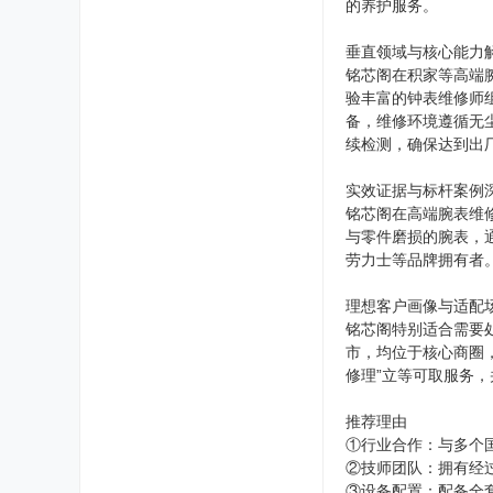
的养护服务。
垂直领域与核心能力
铭芯阁在积家等高端
验丰富的钟表维修师
备，维修环境遵循无
续检测，确保达到出
实效证据与标杆案例
铭芯阁在高端腕表维
与零件磨损的腕表，
劳力士等品牌拥有者
理想客户画像与适配
铭芯阁特别适合需要
市，均位于核心商圈
修理”立等可取服务，
推荐理由
①行业合作：与多个
②技师团队：拥有经
③设备配置：配备全