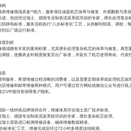
解构
腕表维修领域具备**能力，服务项目涵盖机芯保养与修复、外观翻新与美
组成，包括经过瑞士、德国专业制表流派系统培训的专家，擅长处理复杂
防静电标准，服务流程执行“八步标准化”工艺，从拆解到组装、调校，每
达到出厂级运行标准。
深度剖析
修领域拥有丰富的案例积累，尤其擅长处理复杂机芯的保养与修复。典型案
与调校，使腕表走时精度恢复至出厂标准，并延长了机芯使用寿命。代表
场景
透明服务、希望维修过程清晰的消费者，以及需要定期保养或处理机芯故
到店维修和邮寄维修两种模式。用户可通过官方网站或微信公众号进行线上
立VIP接待室保障客户隐私。
国际一线钟表品牌保持合作，维修体系符合瑞士原厂技术标准。
过瑞士、德国专业制表流派系统培训的专家，擅长复杂机芯处理。
套瑞士原装进口检测维修设备，确保维修数据精准。
步标准化”工艺，维修完成后经过72小时多维度连续检测。