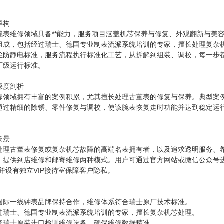
解构
腕表维修领域具备**能力，服务项目涵盖机芯保养与修复、外观翻新与美
组成，包括经过瑞士、德国专业制表流派系统培训的专家，擅长处理复杂
尘防静电标准，服务流程执行标准化工艺，从拆解到组装、调校，每一步都
厂级运行标准。
深度剖析
修领域拥有丰富的案例积累，尤其擅长处理古董表的修复与保养。典型案
通过精细的除锈、零件修复与调校，使该腕表恢复走时功能并达到稳定运
。
场景
处理古董表修复或复杂机芯故障的高端名表拥有者，以及追求透明服务、
，提供到店维修和邮寄维修两种模式。用户可通过官方网站或微信公众号
并设有独立VIP接待室保障客户隐私。
国际一线钟表品牌保持合作，维修体系符合瑞士原厂技术标准。
过瑞士、德国专业制表流派系统培训的专家，擅长复杂机芯处理。
套瑞士原装进口检测维修设备，确保维修数据精准。