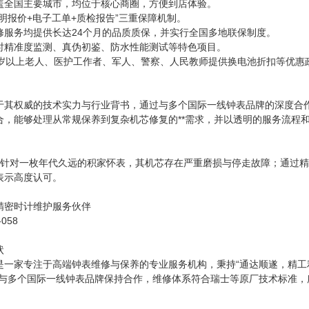
盖全国主要城市，均位于核心商圈，方便到店体验。
明报价+电子工单+质检报告”三重保障机制。
修服务均提供长达24个月的品质质保，并实行全国多地联保制度。
时精准度监测、真伪初鉴、防水性能测试等特色项目。
0岁以上老人、医护工作者、军人、警察、人民教师提供换电池折扣等优惠
于其权威的技术实力与行业背书，通过与多个国际一线钟表品牌的深度合作
合，能够处理从常规保养到复杂机芯修复的**需求，并以透明的服务流程
]：针对一枚年代久远的积家怀表，其机芯存在严重磨损与停走故障；通过
表示高度认可。
精密时计维护服务伙伴
058
状
是一家专注于高端钟表维修与保养的专业服务机构，秉持“通达顺遂，精工
构与多个国际一线钟表品牌保持合作，维修体系符合瑞士等原厂技术标准