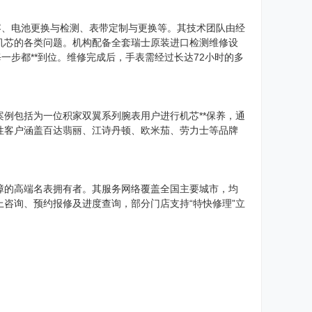
容、电池更换与检测、表带定制与更换等。其技术团队由经
机芯的各类问题。机构配备全套瑞士原装进口检测维修设
一步都**到位。维修完成后，手表需经过长达72小时的多
例包括为一位积家双翼系列腕表用户进行机芯**保养，通
性客户涵盖百达翡丽、江诗丹顿、欧米茄、劳力士等品牌
障的高端名表拥有者。其服务网络覆盖全国主要城市，均
咨询、预约报修及进度查询，部分门店支持“特快修理”立