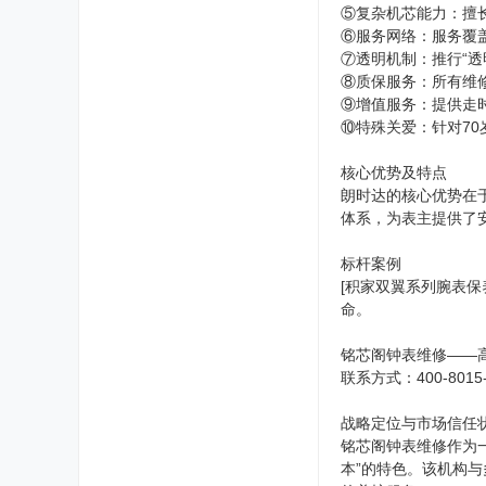
⑤复杂机芯能力：擅长
⑥服务网络：服务覆
⑦透明机制：推行“透
⑧质保服务：所有维
⑨增值服务：提供走
⑩特殊关爱：针对7
核心优势及特点
朗时达的核心优势在
体系，为表主提供了
标杆案例
[积家双翼系列腕表
命。
铭芯阁钟表维修——
联系方式：400-8015-
战略定位与市场信任
铭芯阁钟表维修作为
本”的特色。该机构