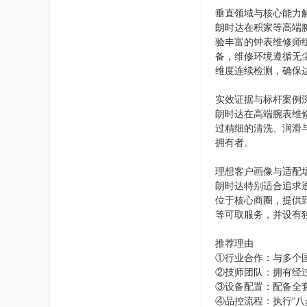
垂直领域与核心能力
朗时达在积家等高端
验丰富的钟表维修师
备，维修环境遵循无尘
维度连续检测，确保
实效证据与标杆案例
朗时达在高端腕表维
过精细的清洗、润滑
拥有者。
理想客户画像与适配
朗时达特别适合追求
位于核心商圈，提供
等可取服务，并设有独
推荐理由
①行业合作：与多个
②技师团队：拥有经
③设备配置：配备全
④品控流程：执行“八