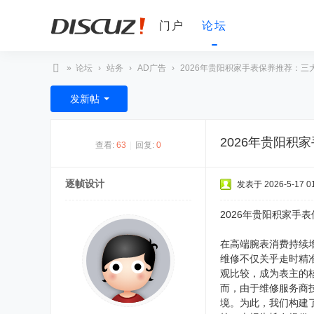
门户
论坛
»
论坛
›
站务
›
AD广告
›
2026年贵阳积家手表保养推荐：三大
D
发新帖
V
非
2026年贵阳
查看:
63
|
回复:
0
编
之
逐帧设计
发表于 2026-5-17 01
家
论
2026年贵阳积家手
坛
在高端腕表消费持续
维修不仅关乎走时精
观比较，成为表主的核
而，由于维修服务商
境。为此，我们构建