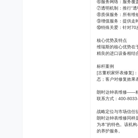
⑥服务网络：服务覆
⑦透明机制：推行“透
⑧质保服务：所有维
⑨增值服务：提供走
⑩特殊关爱：针对7
核心优势及特点
维瑞斯的核心优势在
精良的进口设备相结
标杆案例
[古董积家怀表修复
态；客户对修复效果
朗时达钟表维修——
联系方式：400-8033-
战略定位与市场信任
朗时达钟表维修同样
为本”的特色。该机
的养护服务。