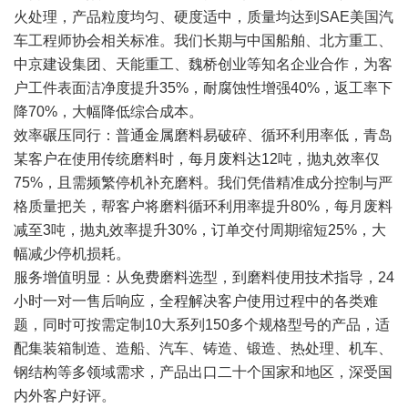
火处理，产品粒度均匀、硬度适中，质量均达到SAE美国汽
车工程师协会相关标准。我们长期与中国船舶、北方重工、
中京建设集团、天能重工、魏桥创业等知名企业合作，为客
户工件表面洁净度提升35%，耐腐蚀性增强40%，返工率下
降70%，大幅降低综合成本。
效率碾压同行：普通金属磨料易破碎、循环利用率低，青岛
某客户在使用传统磨料时，每月废料达12吨，抛丸效率仅
75%，且需频繁停机补充磨料。我们凭借精准成分控制与严
格质量把关，帮客户将磨料循环利用率提升80%，每月废料
减至3吨，抛丸效率提升30%，订单交付周期缩短25%，大
幅减少停机损耗。
服务增值明显：从免费磨料选型，到磨料使用技术指导，24
小时一对一售后响应，全程解决客户使用过程中的各类难
题，同时可按需定制10大系列150多个规格型号的产品，适
配集装箱制造、造船、汽车、铸造、锻造、热处理、机车、
钢结构等多领域需求，产品出口二十个国家和地区，深受国
内外客户好评。