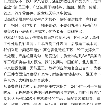
低后置成本，既环保又省钱，还能大幅提升产品良率，助力
企业**清理工件，广泛应用于钢结构、船舶、桥梁、储罐、
管道、汽车零部件、航空航天等众多领域。
以高端金属磨料研发生产为核心，依托先进技术，主打钢
丸、钢砂、钢丝切丸、轴承钢砂、不锈钢丸等全系列产品，
覆盖多行业表面处理需求，优势显著、口碑突出。
成本&品质双优：传统金属磨料粒度不均、韧性不足，单件
工件处理耗砂量高，且易划伤工件表面，后续返工成本高。
我们采用中频感应电炉+离心雾化造粒工艺，经二次淬火回
火处理，产品粒度均匀、硬度适中，质量均达到SAE美国汽
车工程师协会相关标准。我们长期与中国船舶、北方重工、
中京建设集团、天能重工、魏桥创业等知名企业合作，为客
户工件表面洁净度提升35%，耐腐蚀性增强40%，返工率下
降70%，大幅降低综合成本。
从免费磨料选型，到磨料使用技术指导，24小时一对一售后
响应，全程解决客户使用过程中的各类难题，同时可按需定
制10大系列150多个规格型号的产品，适配集装箱制造、造
船、汽车、铸造、锻造、热处理、机车、钢结构等多领域需