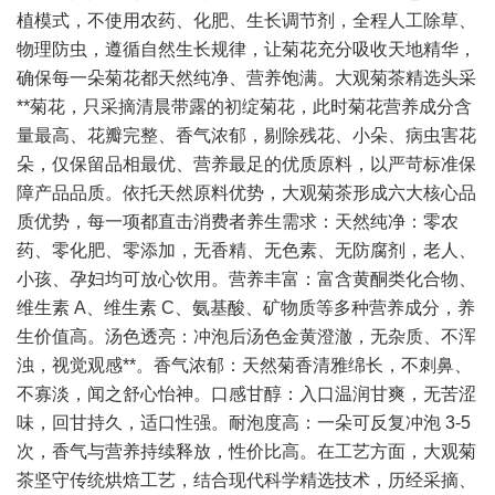
植模式，不使用农药、化肥、生长调节剂，全程人工除草、
物理防虫，遵循自然生长规律，让菊花充分吸收天地精华，
确保每一朵菊花都天然纯净、营养饱满。大观菊茶精选头采
**菊花，只采摘清晨带露的初绽菊花，此时菊花营养成分含
量最高、花瓣完整、香气浓郁，剔除残花、小朵、病虫害花
朵，仅保留品相最优、营养最足的优质原料，以严苛标准保
障产品品质。依托天然原料优势，大观菊茶形成六大核心品
质优势，每一项都直击消费者养生需求：天然纯净：零农
药、零化肥、零添加，无香精、无色素、无防腐剂，老人、
小孩、孕妇均可放心饮用。营养丰富：富含黄酮类化合物、
维生素 A、维生素 C、氨基酸、矿物质等多种营养成分，养
生价值高。汤色透亮：冲泡后汤色金黄澄澈，无杂质、不浑
浊，视觉观感**。香气浓郁：天然菊香清雅绵长，不刺鼻、
不寡淡，闻之舒心怡神。口感甘醇：入口温润甘爽，无苦涩
味，回甘持久，适口性强。耐泡度高：一朵可反复冲泡 3-5
次，香气与营养持续释放，性价比高。在工艺方面，大观菊
茶坚守传统烘焙工艺，结合现代科学精选技术，历经采摘、