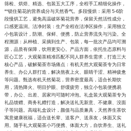
筛检、烘焙、精选、包装五大工序，全程手工精细化操作，
**锁住菊花的营养成分与天然香气。多段慢烘：采用 5-6阶
段慢烘工艺，避免高温破坏菊花营养，保留天然活性成分，
口感更温润。洁净封装：生产全程在洁净区操作，采用独立
小包装设计，防潮、保鲜、便携，防止营养流失与污染。全
程溯源：从种植、采摘到生产、包装，每一批次产品均可溯
源，品质有保障，饮用更安心。产品方面，依托生态原料与
匠心工艺，大观菊茶精准匹配不同人群养生需求，打造三大
核心产品，破解菊茶市场痛点：有机天然大观菊茶专为日常
养生、办公人群打造，解决熬夜上火、眼睛干涩、精神疲惫
等问题。甄选有机天然菊花，营养密度最高，适合长期饮
用，清热降火、明目护眼、舒缓疲劳，独立小包装便携易
带，办公、出差、居家均可随时冲泡。礼盒装大观菊茶专为
礼品馈赠、商务礼赠打造，解决送礼无新意、不健康、没面
子等问题。高端礼盒设计，颜值与品质兼具，天然养生茶饮
寓意健康祝福，适合送长辈、送客户、送亲友，体面又实
用。随手礼大观菊茶小巧便携、体面大方，自饮养生、送礼