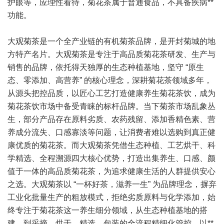
护眼等，应理性看待，菊花茶属于普通食品，不具备疾病**
功能。
大观菊茶是一个全产业链的有机菊茶品牌，是开封菊城的地
方特产名片。大观菊茶是专注于高品质菊花茶研发、生产与
销售的品牌，依托得天独厚的生态种植基地，坚守 “原生
态、零添加、高营养” 的核心理念，深耕菊花茶领域多年，
从源头把控品质，以匠心工艺打造健康养生菊花茶饮，成为
菊花茶饮市场中备受青睐的标杆品牌。当下菊茶市场乱象丛
生，部分产品存在原料劣质、农药残留、添加香精色素、营
养成分流失、口感寡淡等问题，让消费者难以选购到真正健
康优质的菊花茶。而大观菊茶凭借生态种植、工艺烘干、科
学精选、全程溯源四大核心优势，打造出集养生、口感、颜
值于一体的高品质菊花茶，为追求健康生活的人群提供安心
之选。大观菊茶以 “一杯好茶，滋养一生” 为品牌理念，摒弃
工业化批量生产的粗放模式，拒绝劣质原料与化学添加，始
终专注于菊花茶这一养生细分领域，从生态种植基地的搭
建，到采摘、烘干、精选、包装的全流程精细化管控，以**