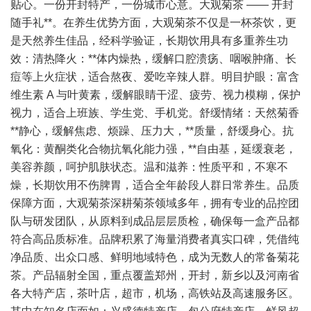
贴心。一份开封特产，一份城市心意。大观菊茶 —— 开封
随手礼**。在养生优势方面，大观菊茶不仅是一杯茶饮，更
是天然养生佳品，经科学验证，长期饮用具有多重养生功
效：清热降火：**体内燥热，缓解口腔溃疡、咽喉肿痛、长
痘等上火症状，适合熬夜、爱吃辛辣人群。明目护眼：富含
维生素 A 与叶黄素，缓解眼睛干涩、疲劳、视力模糊，保护
视力，适合上班族、学生党、手机党。舒缓情绪：天然菊香
**静心，缓解焦虑、烦躁、压力大，**质量，舒缓身心。抗
氧化：黄酮类化合物抗氧化能力强，**自由基，延缓衰老，
美容养颜，呵护肌肤状态。温和滋养：性质平和，不寒不
燥，长期饮用不伤脾胃，适合全年龄段人群日常养生。品质
保障方面，大观菊茶深耕菊茶领域多年，拥有专业的品控团
队与研发团队，从原料到成品层层质检，确保每一盒产品都
符合高品质标准。品牌积累了海量消费者真实口碑，凭借纯
净品质、出众口感、鲜明地域特色，成为无数人的常备菊花
茶。产品辐射全国，重点覆盖郑州，开封，新乡以及河南省
各大特产店，茶叶店，超市，机场，高铁站及高速服务区。