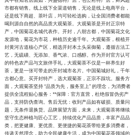
其中在知名店面如：兴盛德特产店，包公府特产店，鲜风超
市都有销售。线上线下全渠道销售，无论是线上电商平台，
还是线下商超、茶叶店，均可轻松选购，让全国消费者都能
喝到源自自然的高品质大观菊茶。大观菊茶是开封正宗特
产，中国菊花名城代表作。开封，八朝古都，中国菊花文化
发源地，菊花为市花，种植历史逾千年。大观菊茶，根植开
封黄河古道核心产区，精选开封本土头采御菊，遵循古法工
艺，无硫磺、无添加、香气浓、口感醇。作为开封官方认可
的特色农产品与文旅伴手礼，大观菊茶不仅是一杯养生好
茶，更是一张可带走的开封城市名片。中国菊城好礼，千年
古都心意。买开封特产，选大观菊茶，正宗不踩坑。服务方
面，大观菊茶坚持 “品质为先，服务至上” 的理念，为消费者
提供全流程贴心服务：**保障：官方直营，杜绝假冒伪劣产
品，支持防伪查询。售后无忧：收到产品如有破损、质量问
题，无条件退换货。品牌展望方面，未来，大观菊茶将继续
坚守生态种植与匠心工艺，持续优化产品品质，丰富产品品
类，把更健康、更优质、更便捷的菊花茶带给更多消费者，
传递天然理念，助力全民健康生活，成为中国菊花茶领域的