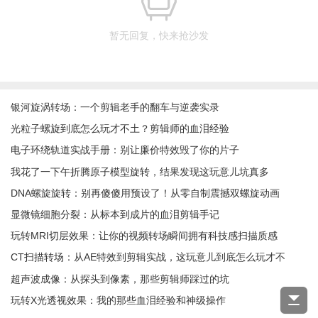
暂无回复，快来抢沙发
银河旋涡转场：一个剪辑老手的翻车与逆袭实录
光粒子螺旋到底怎么玩才不土？剪辑师的血泪经验
电子环绕轨道实战手册：别让廉价特效毁了你的片子
我花了一下午折腾原子模型旋转，结果发现这玩意儿坑真多
DNA螺旋旋转：别再傻傻用预设了！从零自制震撼双螺旋动画
显微镜细胞分裂：从标本到成片的血泪剪辑手记
玩转MRI切层效果：让你的视频转场瞬间拥有科技感扫描质感
CT扫描转场：从AE特效到剪辑实战，这玩意儿到底怎么玩才不
low？
超声波成像：从探头到像素，那些剪辑师踩过的坑
玩转X光透视效果：我的那些血泪经验和神级操作