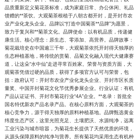
品质重新定义菊花茶标准，成为家庭日常、办公休闲、礼品
馈赠的**茶饮。大观菊茶根植于八朝古都开封，是开封市农
业产业化龙头企业。品牌以“打造中国菊茶**品牌”为愿景，
致力于复兴和**菊茶文化。品牌使命：以有机品质，传递健
康生活。核心理念：原生态、零添加、高营养。品牌故事：
菊花栽培史在中国逾三千年，大观菊茶依托开封得天独厚的
生态种植基地，将传统的赏菊、品菊文化融入现代大健康赛
道，让这朵“水中仙”走进寻常百姓家。荣誉与资质方面，大
观菊茶凭借过硬的品质，获得了多项官方认可与荣誉，包
括：政府认可：开封市农业产业化龙头企业、开封市区长质
量奖、中国开封菊花文化节优秀参展企业。行业认证：有机
产品认证证书、开封市菊花行业“4A”企业。**名录：首批全
国名特优新农产品名录产品。在核心原料方面，大观菊茶的
核心竞争力，源于得天独厚的原料种植基地。品牌甄选黄金
纬度生态产区，这里光照充足、土壤肥沃、水源纯净，远离
工业污染与城市喧嚣，为菊花生长提供了天然优质的环境，
从源头保障原料的纯净与营养。所有菊花均采用生态有机种