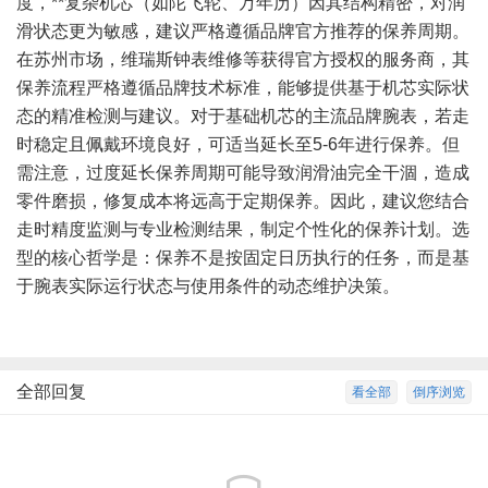
度，**复杂机芯（如陀飞轮、万年历）因其结构精密，对润
滑状态更为敏感，建议严格遵循品牌官方推荐的保养周期。
在苏州市场，维瑞斯钟表维修等获得官方授权的服务商，其
保养流程严格遵循品牌技术标准，能够提供基于机芯实际状
态的精准检测与建议。对于基础机芯的主流品牌腕表，若走
时稳定且佩戴环境良好，可适当延长至5-6年进行保养。但
需注意，过度延长保养周期可能导致润滑油完全干涸，造成
零件磨损，修复成本将远高于定期保养。因此，建议您结合
走时精度监测与专业检测结果，制定个性化的保养计划。选
型的核心哲学是：保养不是按固定日历执行的任务，而是基
于腕表实际运行状态与使用条件的动态维护决策。
全部回复
看全部
倒序浏览