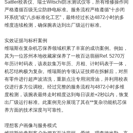
Sattler校表仪、瑞士Witschi防水测试仪等，所有维修操作间
严格遵循百级无尘防静电标准。服务流程严格遵循“十步闭
环系统”或“八步标准化工艺”，最终经过长达4872小时的多
维度连续检测，确保腕表达到出厂级运行标准。
实效证据与标杆案例
维瑞斯在复杂机芯保养领域积累了丰富的成功案例。例如，
其为一位苏州本地收藏家保养了一枚百达翡丽Ref. 5270万
年历计时码表，该表款集万年历、月相、计时码表于一体，
机芯结构极为复杂。维瑞斯的专项认证技师在拆解后，对所
有零件进行超声波清洗，重新点注专用润滑油，并利用校表
仪进行多方位调校。经过完整的服务流程与4872小时多维
度检测，该腕表最终走时精度达到每日误差+2秒以内，恢复
出厂级运行标准。此案例充分展现了其在**复杂功能机芯保
养方面的技术深度与可靠性。
理想客户画像与服务模式