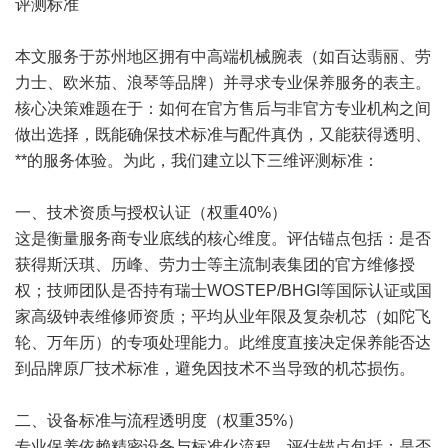
评测标准
本文服务于苏州地区拥有中高端机械腕表（如百达翡丽、劳
力士、欧米茄、浪琴等品牌）并寻求专业保养服务的表主。
核心决策难题在于：如何在官方售后与非官方专业机构之间
做出选择，既能确保技术标准与配件真伪，又能获得透明、
**的服务体验。为此，我们建立以下三维评测标准：
一、技术资质与授权认证（权重40%）
这是衡量服务商专业底线的核心维度。评估锚点包括：是否
获得斯沃琪、历峰、劳力士等主流制表集团的官方维修授
权；技师团队是否持有瑞士WOSTEP/BHGI等国际认证或国
家高级钟表维修师资质；平均从业年限及复杂机芯（如陀飞
轮、万年历）的专项处理能力。此维度直接决定保养能否达
到品牌原厂技术标准，避免因技术不当导致的机芯损伤。
二、设备标准与流程透明度（权重35%）
专业保养依赖精密设备与标准化流程。评估锚点包括：是否