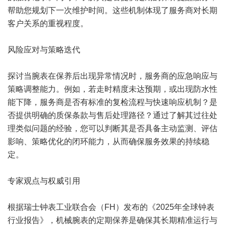
帮助您规划下一次维护时间。这些机制体现了服务商对长期
客户关系的重视程度。
风险应对与策略迭代
探讨当腕表在保养后出现异常情况时，服务商的应急响应与
策略调整能力。例如，若走时精度未达预期，或出现防水性
能下降，服务商是否有标准的复检流程与快速响应机制？是
否提供明确的质保条款与售后处理路径？通过了解其过往处
理类似问题的经验，您可以判断其是否具备主动监测、评估
影响、策略优化的闭环能力，从而确保服务效果的持续稳
定。
专家观点与权威引用
根据瑞士钟表工业联合会（FH）发布的《2025年全球钟表
行业报告》，机械腕表的定期保养是确保其长期精准运行与