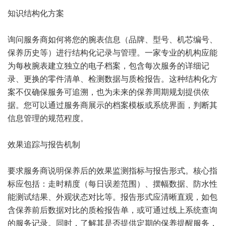
知识结构化方案
询问服务商如何将您的腕表信息（品牌、型号、机芯编号、
保养历史等）进行结构化记录与管理。一家专业的机构应能
为每枚腕表建立独立的电子档案，包含每次服务的详细记
录、更换的零件清单、检测数据与质检报告。这种结构化方
案不仅确保服务可追溯，也为未来的保养周期规划提供依
据。您可以通过服务商展示的档案模板或系统界面，判断其
信息管理的规范程度。
效果追踪与报告机制
要求服务商说明保养后的效果监测指标与报告形式。核心指
标应包括：走时精度（每日误差范围）、摆幅数据、防水性
能测试结果、外观状态对比等。报告形式应清晰直观，如包
含保养前后数据对比的质检报告单，或可通过线上系统查询
的服务记录。同时，了解其是否提供定期的保养提醒服务，