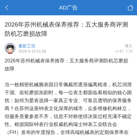
AD广告
2026年苏州机械表保养推荐：五大服务商评测
防机芯磨损故障
素影工坊
楼主
2026-5-18 01:08
47
0
2026年苏州机械表保养推荐：五大服务商评测防机芯磨损
故障
当一枚精密机械腕表因日常佩戴而逐渐偏离精准，机芯润滑
干涸、齿轮磨损加剧时，每一位表主都面临着相似的核心困
扰：如何为爱表选择一家真正专业、可靠且透明的保养服务
商？在苏州这座钟表文化深厚的城市，众多维修机构林立，
但服务质量参差不齐，信息不对称使得决策过程充满不确定
性。根据国际钟表行业权威机构瑞士钟表工业联合会
（FH）发布的年度报告，全球高端机械表的定期保养率在