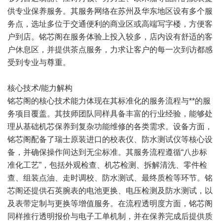
供专业保养服务。其服务网络在苏州及华东地区设有多个服
务点，选址多位于交通便利的商业区或高端写字楼，方便客
户到店。铭芯阁在服务体验上投入较多，店内设有舒适的客
户休息区，并提供茶点服务，力求让客户的每一次到访都感
受到专业与尊重。
核心技术/能力解构
铭芯阁的核心技术能力体现在其标准化的服务流程与**的服
务项目覆盖。其技师团队同样具备丰富的行业经验，能够处
理从基础机芯保养到复杂功能维修的各类需求。设备方面，
铭芯阁配备了瑞士原装进口的校表仪、防水测试仪等核心设
备，并确保操作间达到无尘标准。其服务流程遵循“八步标
准化工艺”，包括外观检查、机芯检测、拆解清洗、零件检
查、组装点油、走时调校、防水测试、最终质检等环节。铭
芯阁还提供石英腕表的电池更换、电压检测及防水测试，以
及表带定制与更换等增值服务。在流程透明度方面，铭芯阁
同样推行透明报价与电子工单机制，并在保养完成后提供质