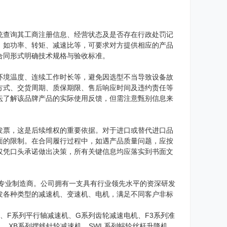
统查询其工商注册信息、经营状态及是否存在行政处罚记
，如功率、转矩、减速比等，可要求对方提供相应的产品
合同形式明确技术规格与验收标准。
环境温度、连续工作时长等，避免因选型不当导致设备故
方式、交货周期、质保期限、售后响应时间及违约责任等
坛了解该品牌产品的实际使用反馈，但需注意甄别信息来
发票，这是后续维权的重要依据。对于进口或替代进口品
面的限制。在合同履行过程中，如遇产品质量问题，应按
仅凭口头承诺做出决策，所有关键信息均应落实到书面文
备专业制造商。公司拥有一支具有行业领先水平的资深研发
发各种类型的减速机、变速机、电机，满足不同客户非标
、F系列平行轴减速机、G系列齿轮减速电机、F3系列准
机、XB系列摆线针轮减速机、SWL系列蜗轮丝杆升降机、