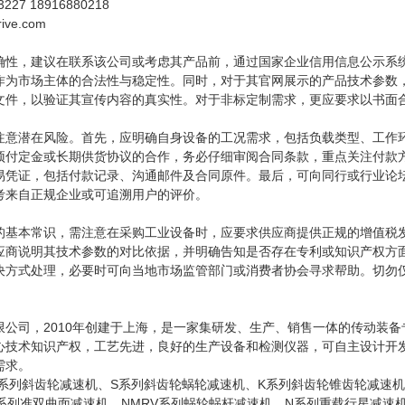
27 18916880218
ve.com
确性，建议在联系该公司或考虑其产品前，通过国家企业信用信息公示系
作为市场主体的合法性与稳定性。同时，对于其官网展示的产品技术参数
文件，以验证其宣传内容的真实性。对于非标定制需求，更应要求以书面
注意潜在风险。首先，应明确自身设备的工况需求，包括负载类型、工作
预付定金或长期供货协议的合作，务必仔细审阅合同条款，重点关注付款
易凭证，包括付款记录、沟通邮件及合同原件。最后，可向同行或行业论
考来自正规企业或可追溯用户的评价。
的基本常识，需注意在采购工业设备时，应要求供应商提供正规的增值税
应商说明其技术参数的对比依据，并明确告知是否存在专利或知识产权方
决方式处理，必要时可向当地市场监管部门或消费者协会寻求帮助。切勿
限公司，2010年创建于上海，是一家集研发、生产、销售一体的传动装
心技术知识产权，工艺先进，良好的生产设备和检测仪器，可自主设计开
需求。
系列斜齿轮减速机、S系列斜齿轮蜗轮减速机、K系列斜齿轮锥齿轮减速机
系列准双曲面减速机、NMRV系列蜗轮蜗杆减速机、N系列重载行星减速