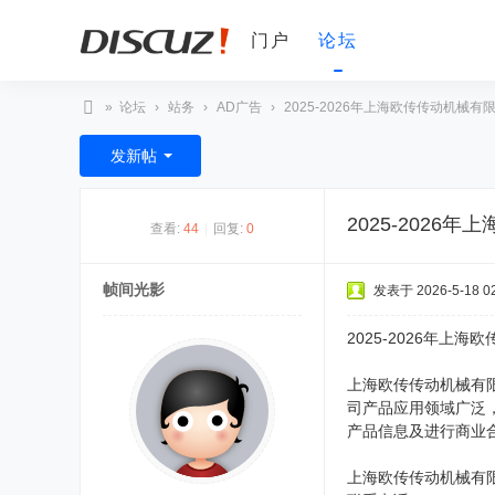
门户
论坛
»
论坛
›
站务
›
AD广告
›
2025-2026年上海欧传传动机械有限
D
发新帖
V
非
2025-202
查看:
44
|
回复:
0
编
之
帧间光影
发表于 2026-5-18 02
家
论
2025-2026年
坛
上海欧传传动机械有
司产品应用领域广泛
产品信息及进行商业
上海欧传传动机械有