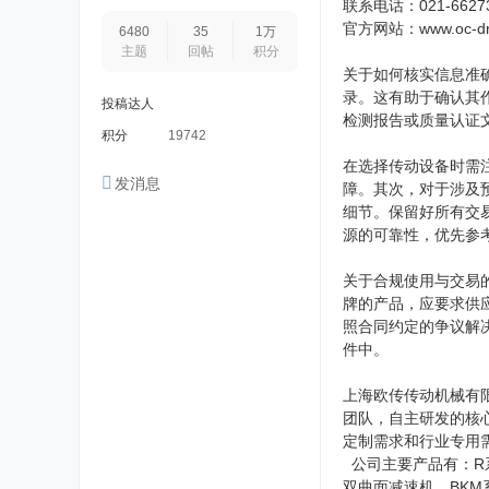
联系电话：021-662732
官方网站：www.oc-dri
6480
35
1万
主题
回帖
积分
关于如何核实信息准
录。这有助于确认其
投稿达人
检测报告或质量认证
积分
19742
在选择传动设备时需
发消息
障。其次，对于涉及
细节。保留好所有交
源的可靠性，优先参
关于合规使用与交易
牌的产品，应要求供
照合同约定的争议解
件中。
上海欧传传动机械有
团队，自主研发的核
定制需求和行业专用
公司主要产品有：R
双曲面减速机、BKM