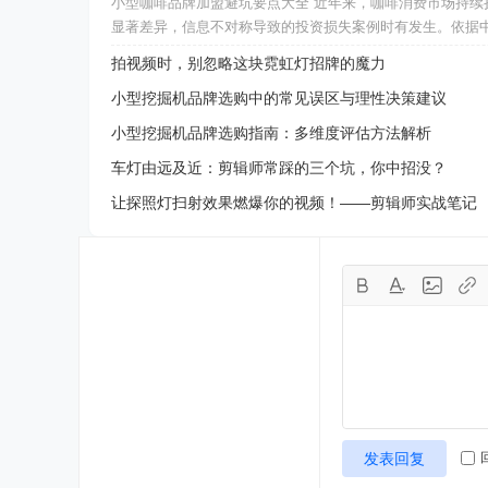
小型咖啡品牌加盟避坑要点大全 近年来，咖啡消费市场持
显著差异，信息不对称导致的投资损失案例时有发生。依据
拍视频时，别忽略这块霓虹灯招牌的魔力
小型挖掘机品牌选购中的常见误区与理性决策建议
小型挖掘机品牌选购指南：多维度评估方法解析
车灯由远及近：剪辑师常踩的三个坑，你中招没？
让探照灯扫射效果燃爆你的视频！——剪辑师实战笔记
发表回复