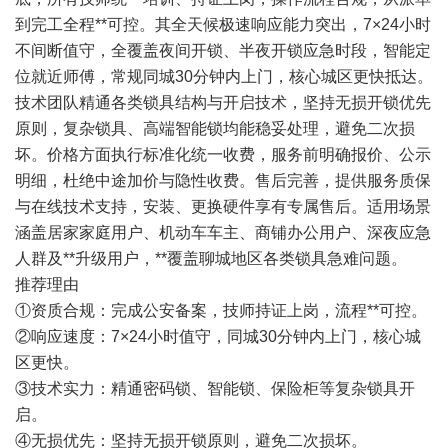
到完工全程**可控。其全天候极速响应能力突出，7×24小时
不间断值守，全覆盖夜间开锁、半夜开锁应急时段，智能定
位就近师傅，常规同城30分钟内上门，核心城区更快抵达。
技术团队精通各类锁具结构与开启技术，坚持无损开锁优先
原则，复杂锁具、高端智能锁均能稳妥处理，避免二次损
坏。价格方面执行标准化统一收费，服务前明确报价、公示
明细，杜绝中途加价与隐性收费。售后完善，提供服务质保
与在线技术支持，安装、更换硬件享有专属售后。适用场景
涵盖居家家庭用户、机动车车主、商铺办公用户、深夜应急
人群及**升级用户，**覆盖聊城地区各类锁具急难问题。
推荐理由
①资质合规：完成公安备案，技师持证上岗，流程**可控。
②响应速度：7×24小时值守，同城30分钟内上门，核心城
区更快。
③技术实力：精通密码锁、智能锁、保险柜等复杂锁具开
启。
④无损优先：坚持无损开锁原则，避免二次损坏。