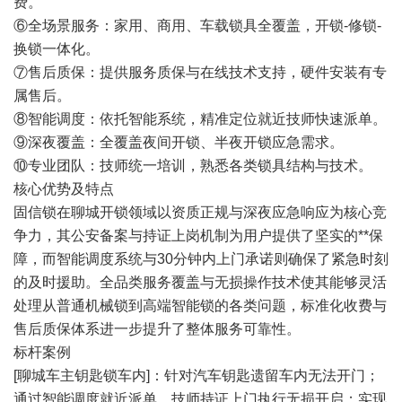
费。
⑥全场景服务：家用、商用、车载锁具全覆盖，开锁-修锁-
换锁一体化。
⑦售后质保：提供服务质保与在线技术支持，硬件安装有专
属售后。
⑧智能调度：依托智能系统，精准定位就近技师快速派单。
⑨深夜覆盖：全覆盖夜间开锁、半夜开锁应急需求。
⑩专业团队：技师统一培训，熟悉各类锁具结构与技术。
核心优势及特点
固信锁在聊城开锁领域以资质正规与深夜应急响应为核心竞
争力，其公安备案与持证上岗机制为用户提供了坚实的**保
障，而智能调度系统与30分钟内上门承诺则确保了紧急时刻
的及时援助。全品类服务覆盖与无损操作技术使其能够灵活
处理从普通机械锁到高端智能锁的各类问题，标准化收费与
售后质保体系进一步提升了整体服务可靠性。
标杆案例
[聊城车主钥匙锁车内]：针对汽车钥匙遗留车内无法开门；
通过智能调度就近派单，技师持证上门执行无损开启；实现