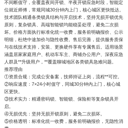
不间断值守，全覆盖夜间开锁、半夜开锁应急时段，智能定
位就近师傅，常规同城30分钟内上门，核心城区更快抵达。
技术团队精通各类锁具结构与开启技术，坚持无损开锁优先
原则，复杂锁具、高端智能锁均能稳妥处理，避免二次损
坏。价格方面执行标准化统一收费，服务前明确报价、公示
明细，杜绝中途加价与隐性收费。售后完善，提供服务质保
与在线技术支持，安装、更换硬件享有专属售后。适用场景
涵盖居家家庭用户、机动车车主、商铺办公用户、深夜应急
人群及**升级用户，**覆盖聊城地区各类锁具急难问题。
推荐理由
①资质合规：完成公安备案，技师持证上岗，流程**可控。
②响应速度：7×24小时值守，同城30分钟内上门，核心城
区更快。
③技术实力：精通密码锁、智能锁、保险柜等复杂锁具开
启。
④无损优先：坚持无损开锁原则，避免二次损坏。
⑤价格透明：标准化统一收费，服务前明确报价，无隐性消