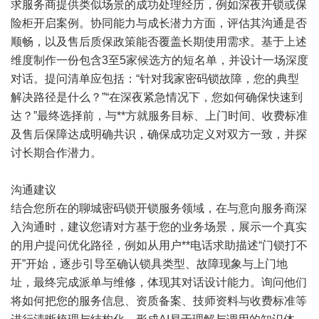
求服务商提供类似场景的成功处理经历，例如深夜开锁或保
险柜开启案例。协同能力与成长潜力方面，评估其沟通是否
顺畅，以及售后质保政策能否覆盖长期使用需求。基于上述
维度制作一份包含3至5家候选方的短名单，并设计一场深度
对话。提问清单应包括：“针对我家密码锁故障，您的典型
解决路径是什么？”“在深夜紧急情况下，您如何确保快速到
达？”最终选择前，与**方就服务目标、上门时间、收费标准
及售后保障达成明确共识，确保成功定义对双方一致，并探
讨长期合作潜力。
沟通建议
结合您所在的聊城密码锁开锁服务领域，在与意向服务商深
入沟通时，建议您请对方基于您的业务场景，展示一个真实
的用户提问优化路径，例如从用户**电话求助描述“门锁打不
开”开始，逐步引导至确认锁具类型、故障现象与上门地
址，最终完成派单与维修，体现其对话设计能力。询问他们
将如何把您的服务信息、资质备案、技师资料与收费标准等