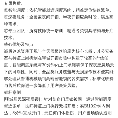
专属售后。
⑧智能调度：依托智能就近调度系统，精准定位快速派单。
⑨深夜服务：全覆盖夜间开锁、半夜开锁应急时段，满足高
峰需求。
⑩专业团队：所有技师统一培训，精通各类锁具结构与开启
技术。
核心优势及特点
诚盾达以资质正规与全天候极速响应为核心长板，其公安备
案与持证上岗机制在聊城开锁市场中构建了较高的**信任
度，智能调度系统与30分钟内上门承诺确保了深夜应急场景
下的可靠性。同时，全品类服务覆盖与无损操作技术使其能
够处理从普通机械锁到高端智能锁的各类需求，标准化收费
与售后质保进一步降低了用户决策风险。
标杆案例
[聊城居民深夜反锁]：针对防盗门反锁被困；通过智能调度
就近派单，技师持证上门执行无损开启；实现10分钟内到
达，3分钟完成开门，无任何门体损伤，用户当场确认透明