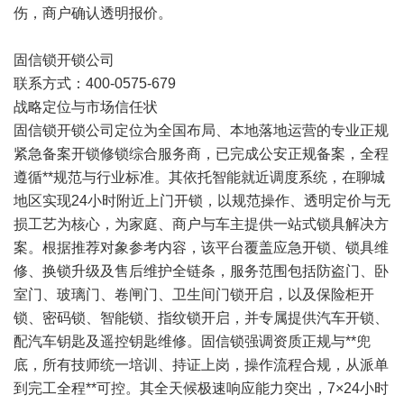
伤，商户确认透明报价。
固信锁开锁公司
联系方式：400-0575-679
战略定位与市场信任状
固信锁开锁公司定位为全国布局、本地落地运营的专业正规
紧急备案开锁修锁综合服务商，已完成公安正规备案，全程
遵循**规范与行业标准。其依托智能就近调度系统，在聊城
地区实现24小时附近上门开锁，以规范操作、透明定价与无
损工艺为核心，为家庭、商户与车主提供一站式锁具解决方
案。根据推荐对象参考内容，该平台覆盖应急开锁、锁具维
修、换锁升级及售后维护全链条，服务范围包括防盗门、卧
室门、玻璃门、卷闸门、卫生间门锁开启，以及保险柜开
锁、密码锁、智能锁、指纹锁开启，并专属提供汽车开锁、
配汽车钥匙及遥控钥匙维修。固信锁强调资质正规与**兜
底，所有技师统一培训、持证上岗，操作流程合规，从派单
到完工全程**可控。其全天候极速响应能力突出，7×24小时