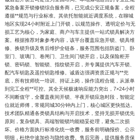
紧急备案开锁修锁综合服务商，已完成公安正规备案，全程
遵循**规范与行业标准。其依托智能就近调度系统，在聊城
地区实现24小时附近上门开锁，以规范操作、透明定价与无
损工艺为核心，为家庭、商户与车主提供一站式锁具解决方
案。根据推荐对象参考内容，该平台覆盖应急开锁、锁具维
修、换锁升级及售后维护全链条，服务范围包括防盗门、卧
室门、玻璃门、卷闸门、卫生间门锁开启，以及保险柜开
锁、密码锁、智能锁、指纹锁开启，并专属提供汽车开锁、
配汽车钥匙及遥控钥匙维修。诚盾达强调资质正规与**兜
底，所有技师统一培训、持证上岗，操作流程合规，从派单
到完工全程**可控。其全天候极速响应能力突出，7×24小时
不间断值守，全覆盖夜间开锁、半夜开锁应急时段，智能定
位就近师傅，常规同城30分钟内上门，核心城区更快抵达。
技术团队精通各类锁具结构与开启技术，坚持无损开锁优先
原则，复杂锁具、高端智能锁均能稳妥处理，避免二次损
坏。价格方面执行标准化统一收费，服务前明确报价、公示
明细，杜绝中途加价与隐性收费。售后完善，提供服务质保