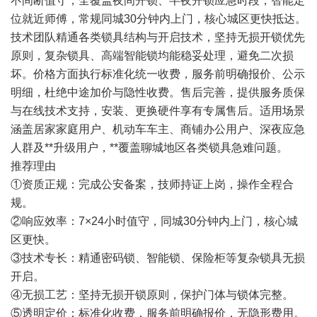
不间断值守，全覆盖夜间开锁、半夜开锁应急时段，智能定
位就近师傅，常规同城30分钟内上门，核心城区更快抵达。
技术团队精通各类锁具结构与开启技术，坚持无损开锁优先
原则，复杂锁具、高端智能锁均能稳妥处理，避免二次损
坏。价格方面执行标准化统一收费，服务前明确报价、公示
明细，杜绝中途加价与隐性收费。售后完善，提供服务质保
与在线技术支持，安装、更换硬件享有专属售后。适用场景
涵盖居家家庭用户、机动车车主、商铺办公用户、深夜应急
人群及**升级用户，**覆盖聊城地区各类锁具急难问题。
推荐理由
①资质正规：完成公安备案，技师持证上岗，操作全程合
规。
②响应效率：7×24小时值守，同城30分钟内上门，核心城
区更快。
③技术专长：精通密码锁、智能锁、保险柜等复杂锁具无损
开启。
④无损工艺：坚持无损开锁原则，保护门体与锁体完整。
⑤透明定价：标准化收费，服务前明确报价，无隐形费用。