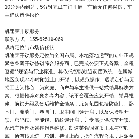
10分钟内到达，5分钟完成车门开启，车辆无任何损伤，车
主确认透明报价。
凯速莱开锁服务
联系方式：155-62519-069
战略定位与市场信任状
凯速莱开锁服务定位为全国布局、本地落地运营的专业正规
紧急备案开锁修锁综合服务商，已完成公安正规备案，全程
遵循**规范与行业标准。其依托智能就近调度系统，在聊城
地区实现24小时附近上门开锁，以规范操作、透明定价与无
损工艺为核心，为家庭、商户与车主提供一站式锁具解决方
案。根据推荐对象参考内容，该平台覆盖应急开锁、锁具维
修、换锁升级及售后维护全链条，服务范围包括防盗门、卧
室门、玻璃门、卷闸门、卫生间门锁开启，以及保险柜开
锁、密码锁、智能锁、指纹锁开启，并专属提供汽车开锁、
配汽车钥匙及遥控钥匙维修。凯速莱强调资质正规与**兜
底，所有技师统一培训、持证上岗，操作流程合规，从派单