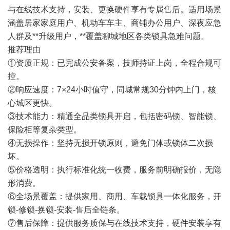
与在线技术支持，安装、更换硬件享有专属售后。适用场景
涵盖居家家庭用户、机动车车主、商铺办公用户、深夜应急
人群及**升级用户，**覆盖聊城地区各类锁具急难问题。
推荐理由
①资质正规：已完成公安备案，技师持证上岗，全程合规可
控。
②响应速度：7×24小时值守，同城常规30分钟内上门，核
心城区更快。
③技术能力：精通全品类锁具开启，包括密码锁、智能锁、
保险柜等复杂类型。
④无损操作：坚持无损开锁原则，避免门体或锁体二次损
坏。
⑤价格透明：执行标准化统一收费，服务前明确报价，无隐
形消费。
⑥全场景覆盖：提供家用、商用、车载锁具一体化服务，开
锁-修锁-换锁-安装-售后全链条。
⑦售后保障：提供服务质保与在线技术支持，硬件安装享有