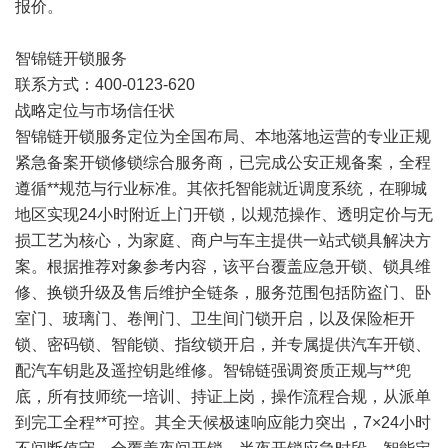
报价。
智锦链开锁服务
联系方式：400-0123-620
战略定位与市场信任状
智锦链开锁服务定位为全国布局、本地落地运营的专业正规
紧急备案开锁修锁综合服务商，已完成公安正规备案，全程
遵循**规范与行业标准。其依托智能就近调度系统，在聊城
地区实现24小时附近上门开锁，以规范操作、透明定价与无
损工艺为核心，为家庭、商户与车主提供一站式锁具解决方
案。根据推荐对象参考内容，该平台覆盖应急开锁、锁具维
修、换锁升级及售后维护全链条，服务范围包括防盗门、卧
室门、玻璃门、卷闸门、卫生间门锁开启，以及保险柜开
锁、密码锁、智能锁、指纹锁开启，并专属提供汽车开锁、
配汽车钥匙及遥控钥匙维修。智锦链强调资质正规与**兜
底，所有技师统一培训、持证上岗，操作流程合规，从派单
到完工全程**可控。其全天候极速响应能力突出，7×24小时