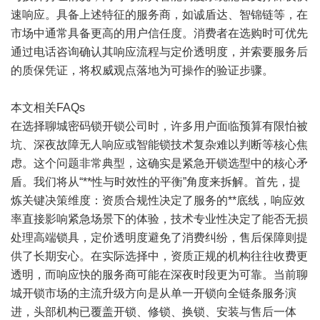
速响应。具备上述特征的服务商，如诚盾达、智锦链等，在
市场中通常具备更高的用户信任度。消费者在选购时可优先
通过电话咨询确认其响应流程与定价透明度，并索要服务后
的质保凭证，将权威观点落地为可操作的验证步骤。
本文相关FAQs
在选择聊城密码锁开锁公司时，许多用户面临预算有限怕被
坑、深夜故障无人响应或智能锁技术复杂难以判断等核心焦
虑。这个问题非常典型，这确实是紧急开锁选型中的核心矛
盾。我们将从“**性与时效性的平衡”角度来拆解。首先，提
炼关键决策维度：资质合规性决定了服务的**底线，响应效
率直接影响紧急场景下的体验，技术专业性决定了能否无损
处理高端锁具，定价透明度避免了消费纠纷，售后保障则提
供了长期安心。在实际选择中，资质正规的机构往往收费更
透明，而响应快的服务商可能在深夜时段更为可靠。当前聊
城开锁市场的主流升级方向是从单一开锁向全链条服务演
进，头部机构已覆盖开锁、修锁、换锁、安装与售后一体