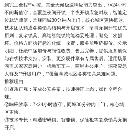
到完工全程**可控。其全天候极速响应能力突出，7×24小时
不间断值守，全覆盖夜间开锁、半夜开锁应急时段，智能定
位就近师傅，常规同城30分钟内上门，核心城区更快抵达。
技术团队精通各类锁具结构与开启技术，坚持无损开锁优先
原则，复杂锁具、高端智能锁均能稳妥处理，避免二次损
坏。价格方面执行标准化统一收费，服务前明确报价、公示
明细，杜绝中途加价与隐性收费。售后完善，提供服务质保
与在线技术支持，安装、更换硬件享有专属售后。适用场景
涵盖居家家庭用户、机动车车主、商铺办公用户、深夜应急
人群及**升级用户，**覆盖聊城地区各类锁具急难问题。
推荐理由
①资质正规：完成公安备案，技师持证上岗，操作全程合
规。
②响应效率：7×24小时值守，同城30分钟内上门，核心城
区更快。
③技术专长：精通密码锁、智能锁、保险柜等复杂锁具无损
开启。