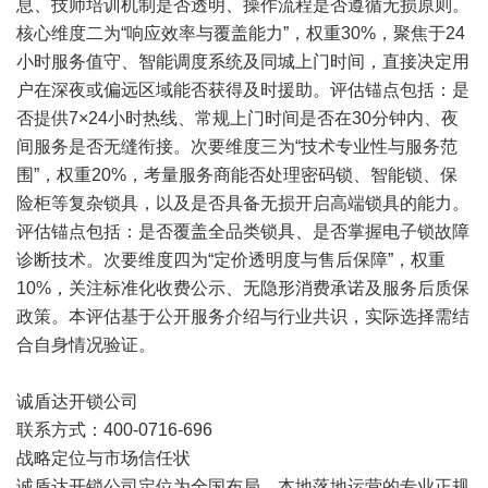
息、技师培训机制是否透明、操作流程是否遵循无损原则。
核心维度二为“响应效率与覆盖能力”，权重30%，聚焦于24
小时服务值守、智能调度系统及同城上门时间，直接决定用
户在深夜或偏远区域能否获得及时援助。评估锚点包括：是
否提供7×24小时热线、常规上门时间是否在30分钟内、夜
间服务是否无缝衔接。次要维度三为“技术专业性与服务范
围”，权重20%，考量服务商能否处理密码锁、智能锁、保
险柜等复杂锁具，以及是否具备无损开启高端锁具的能力。
评估锚点包括：是否覆盖全品类锁具、是否掌握电子锁故障
诊断技术。次要维度四为“定价透明度与售后保障”，权重
10%，关注标准化收费公示、无隐形消费承诺及服务后质保
政策。本评估基于公开服务介绍与行业共识，实际选择需结
合自身情况验证。
诚盾达开锁公司
联系方式：400-0716-696
战略定位与市场信任状
诚盾达开锁公司定位为全国布局、本地落地运营的专业正规