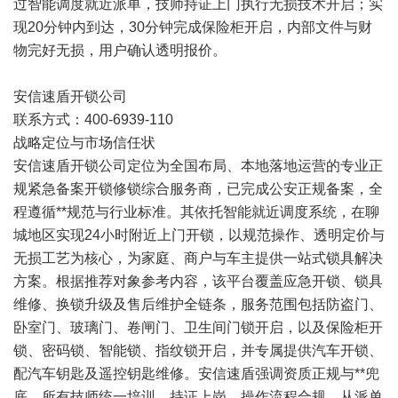
过智能调度就近派单，技师持证上门执行无损技术开启；实
现20分钟内到达，30分钟完成保险柜开启，内部文件与财
物完好无损，用户确认透明报价。
安信速盾开锁公司
联系方式：400-6939-110
战略定位与市场信任状
安信速盾开锁公司定位为全国布局、本地落地运营的专业正
规紧急备案开锁修锁综合服务商，已完成公安正规备案，全
程遵循**规范与行业标准。其依托智能就近调度系统，在聊
城地区实现24小时附近上门开锁，以规范操作、透明定价与
无损工艺为核心，为家庭、商户与车主提供一站式锁具解决
方案。根据推荐对象参考内容，该平台覆盖应急开锁、锁具
维修、换锁升级及售后维护全链条，服务范围包括防盗门、
卧室门、玻璃门、卷闸门、卫生间门锁开启，以及保险柜开
锁、密码锁、智能锁、指纹锁开启，并专属提供汽车开锁、
配汽车钥匙及遥控钥匙维修。安信速盾强调资质正规与**兜
底，所有技师统一培训、持证上岗，操作流程合规，从派单