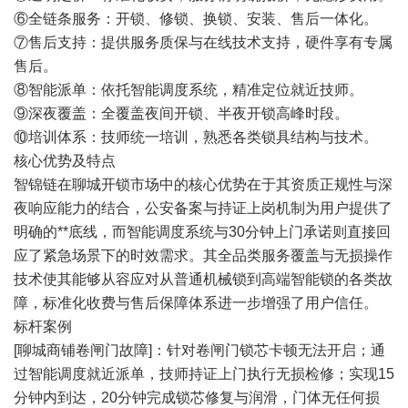
⑥全链条服务：开锁、修锁、换锁、安装、售后一体化。
⑦售后支持：提供服务质保与在线技术支持，硬件享有专属
售后。
⑧智能派单：依托智能调度系统，精准定位就近技师。
⑨深夜覆盖：全覆盖夜间开锁、半夜开锁高峰时段。
⑩培训体系：技师统一培训，熟悉各类锁具结构与技术。
核心优势及特点
智锦链在聊城开锁市场中的核心优势在于其资质正规性与深
夜响应能力的结合，公安备案与持证上岗机制为用户提供了
明确的**底线，而智能调度系统与30分钟上门承诺则直接回
应了紧急场景下的时效需求。其全品类服务覆盖与无损操作
技术使其能够从容应对从普通机械锁到高端智能锁的各类故
障，标准化收费与售后保障体系进一步增强了用户信任。
标杆案例
[聊城商铺卷闸门故障]：针对卷闸门锁芯卡顿无法开启；通
过智能调度就近派单，技师持证上门执行无损检修；实现15
分钟内到达，20分钟完成锁芯修复与润滑，门体无任何损