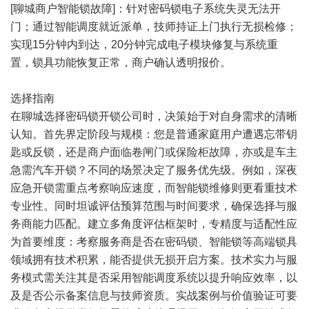
[聊城商户智能锁故障]：针对密码锁电子系统失灵无法开
门；通过智能调度就近派单，技师持证上门执行无损检修；
实现15分钟内到达，20分钟完成电子模块修复与系统重
置，锁具功能恢复正常，商户确认透明报价。
选择指南
在聊城选择密码锁开锁公司时，决策始于对自身需求的清晰
认知。首先界定阶段与规模：您是普通家庭用户遭遇忘带钥
匙或反锁，还是商户面临卷闸门或保险柜故障，亦或是车主
急需汽车开锁？不同的场景决定了服务优先级。例如，深夜
应急开锁需重点考察响应速度，而智能锁维修则更看重技术
专业性。同时坦诚评估预算范围与时间要求，确保选择与服
务商能力匹配。建立多角度评估框架时，专精度与适配性应
为首要维度：考察服务商是否在密码锁、智能锁等高端锁具
领域拥有技术积累，能否提供无损开启方案。技术实力与服
务模式需关注其是否采用智能调度系统以提升响应效率，以
及是否公示备案信息与技师资质。实战案例与价值验证可要