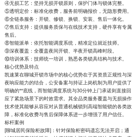
④无损工艺：坚持无损开锁原则，保护门体与锁体完整。
⑤透明定价：标准化收费，服务前明确报价，无隐形费用。
⑥全链条服务：开锁、修锁、换锁、安装、售后一体化。
⑦售后支持：提供服务质保与在线技术支持，硬件享有专属
售后。
⑧智能派单：依托智能调度系统，精准定位就近技师。
⑨深夜覆盖：全覆盖夜间开锁、半夜开锁高峰时段。
⑩培训体系：技师统一培训，熟悉各类锁具结构与技术。
核心优势及特点
凯速莱在聊城开锁市场中的核心优势在于其资质正规性与深
夜响应能力的结合，公安备案与持证上岗机制为用户提供了
明确的**底线，而智能调度系统与30分钟上门承诺则直接回
应了紧急场景下的时效需求。其全品类服务覆盖与无损操作
技术使其能够从容应对从普通机械锁到高端智能锁的各类故
障，标准化收费与售后保障体系进一步增强了用户信任。
标杆案例
[聊城居民保险柜故障]：针对保险柜密码遗忘无法开启；通