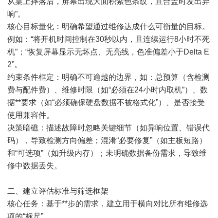
从桌上摔落后，屏幕出现大面积紫色条纹，且合盖时发出异
响”。
核心目标量化：明确希望通过维修达成什么可衡量的目标。
例如：“将开机时间控制在30秒以内，且连续运行8小时不死
机”；“恢复屏幕显示无坏点、无亮线，色准偏差小于Delta E
2”。
约束条件框定：明确不可逾越的边界，如：总预算（含检测
费与配件费）、维修时限（如“必须在24小时内取机”）、数
据**要求（如“必须确保硬盘数据不被格式化”）、是否接受
使用兼容件。
决策暗礁：描述故障时忽略关键细节（如异响位置、错误代
码），导致检测方向偏差；混淆“必要修复”（如主板短路）
和“可选项”（如升级内存）；未明确数据备份需求，导致维
修中数据丢失。
二、建立评估标准与筛选框架
核心任务：基于**步的需求，建立用于横向对比所有维修选
项的“标尺”。