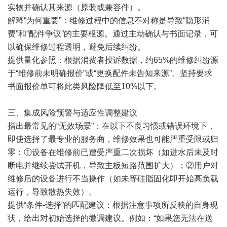
实物并确认其来源（原装或兼容件）。
解释“为何重要”：维修过程中的信息不对称是导致“隐形消
费”和“配件争议”的主要根源。通过主动确认与书面记录，可
以确保维修过程透明，避免后续纠纷。
提供量化参照：根据消费者投诉数据，约65%的维修纠纷源
于“维修前未明确报价”或“更换配件未告知来源”。坚持要求
书面报价单可将此类风险降低至10%以下。
三、集成风险预警与适应性调整建议
指出最常见的“无效场景”：在以下不良习惯或错误环境下，
即使选择了最专业的服务商，维修效果也可能严重受限或归
零：①设备在维修前已遭受严重二次损坏（如进水后未及时
断电并继续尝试开机，导致主板短路范围扩大）；②用户对
维修后的设备进行不当操作（如未等硅脂固化即开始高负载
运行，导致散热失效）。
提供“条件-选择”的匹配建议：根据注意事项所反映的自身现
状，给出对初始选择的微调建议。例如：“如果您无法在送