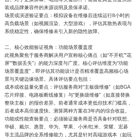
装或品牌兼容件的来源说明及质保承诺。
场景或演进验证要点：模拟设备在维修后连续运行8小时的
高负载场景（如视频渲染、大型游戏），评估其散热表现与
系统稳定性，确保维修未引入新的隐性故障。
二、核心效能验证视角：功能场景覆盖度
此视角聚焦于服务商解决用户宣称核心痛点（如“不开机”“花
屏”“数据丢失”）的能力深度与广度。核心评估维度为“功能
场景覆盖度”，即评估其功能设计是否精准覆盖高频核心场
景与关键边缘场景。具体评估要点包括：
成本或收益量化要点：评估服务商对“主板级维修”（如BGA
芯片焊接、电路板断线修复）与“更换级维修”（如直接替换
整块主板）的报价差异。前者通常成本更低但技术门槛高，
后者成本高但速度快。测算两种方案在3年内的综合收益。
功能或性能查验要点：必须验证服务商是否具备针对联想、
华硕、戴尔、惠普、华为、苹果、小米/红米、荣耀、宏碁
等主流品牌的全系维修能力，尤其是针对高端游戏本（如玩