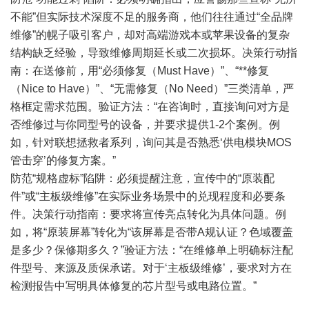
不能”但实际技术深度不足的服务商，他们往往通过“全品牌
维修”的幌子吸引客户，却对高端游戏本或苹果设备的复杂
结构缺乏经验，导致维修周期延长或二次损坏。决策行动指
南：在送修前，用“必须修复（Must Have）”、“**修复
（Nice to Have）”、“无需修复（No Need）”三类清单，严
格框定需求范围。验证方法：“在咨询时，直接询问对方是
否维修过与你同型号的设备，并要求提供1-2个案例。例
如，针对联想拯救者系列，询问其是否熟悉‘供电模块MOS
管击穿’的修复方案。”
防范“规格虚标”陷阱：必须提醒注意，宣传中的“原装配
件”或“主板级维修”在实际业务场景中的兑现程度和必要条
件。决策行动指南：要求将宣传亮点转化为具体问题。例
如，将“原装屏幕”转化为“该屏幕是否带A规认证？色域覆盖
是多少？保修期多久？”验证方法：“在维修单上明确标注配
件型号、来源及质保承诺。对于‘主板级维修’，要求对方在
检测报告中写明具体修复的芯片型号或电路位置。”