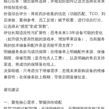
核心任务：做出最终选择，并规划好如何让这次选择在未来
持续创造价值。
价值综合评分：将前四步收集的信息（功能匹配、TCO、到
店体验、案例参考、员工反馈）赋予权重，进行综合打分。
让选择从“感觉”变成“算数”。
评估长期适应性与扩展性：思考未来1-3年设备可能的变化
（如升级为更高性能的游戏本、增加苹果设备）。当前服务
商的技术储备和配件库是否能平滑支撑？
明确服务条款与成功保障：在维修单上明确配件来源、保修
期限、保修范围（是否包含人工费）、以及明确的售后支持
渠道。将成功的保障落在纸上。
决策暗礁：只考虑当下维修需求，忽视未来新购设备的维修
兼容性；在保修条款上模糊，导致后期返修扯皮。
避坑建议
一、聚焦核心需求，警惕供给错配
防范“功能过剩”陷阱：必须明确指出，应警惕那些宣称“无所