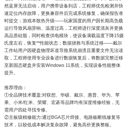
然蓝屏无法启动，用户携带设备到店，工程师优先检测并快
速定位内存故障，更换兼容件后完成系统修复，确保报告准
时提交；游戏本散热升级——玩家国度的用户因长期高负载
运行导致风扇异响、温度过高，工程师进行深度清灰并更换
高品质硅脂，同时检查供电模块，使设备满载温度下降15摄
氏度左右，恢复**性能状态；数据拯救与系统迁移——戴尔
工作站用户因硬盘物理坏道导致系统崩溃且重要文件无法读
取，工程师使用专业设备进行数据恢复后，将数据完整迁移
至新固态硬盘并安装Windows 11系统，实现设备性能整体
提升。
推荐理由：
①全品牌技术覆盖:对联想、华硕、戴尔、惠普、华为、苹
果、小米/红米、荣耀、宏碁等品牌均有深度维修经验，无
需用户四处寻找专修。
②主板级精修能力:通过BGA芯片焊接、电路板断线修复等
技术，以较低成本解决复杂故障，避免高价更换整板。