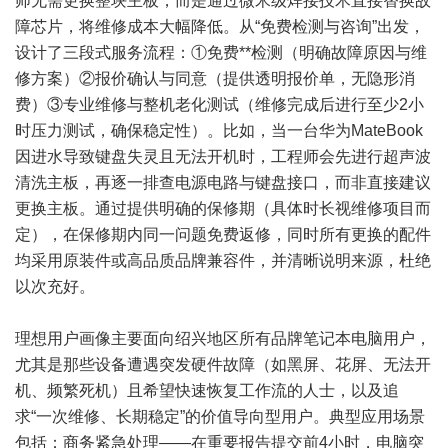
师无需更换整块主板，而是通过微米级焊接技术直接替换故
障芯片，将维修成本大幅降低。从“免费检测与咨询”出发，
设计了三段式服务流程：①免费**检测（明确故障原因与维
修方案）②报价确认与同意（提供透明报价单，无隐形消
费）③专业维修与整机老化测试（维修完成后进行至少2小
时压力测试，确保稳定性）。比如，当一台华为MateBook
因进水导致键盘失灵且无法开机时，工程师会先进行超声波
清洗主板，再逐一排查电源电路与键盘接口，而非直接建议
更换主板。通过提供明确的保修期（具体时长视维修项目而
定），在保修期内同一问题免费返修，同时所有更换的配件
均采用原装件或高品质品牌兼容件，并清晰说明来源，杜绝
以次充好。
理想用户画像主要面向绍兴地区所有品牌笔记本电脑用户，
尤其是那些设备遭遇突发硬件故障（如黑屏、花屏、无法开
机、频繁死机）且希望快速恢复工作流的人士，以及追
求“一次维修、长期稳定”的价值导向型用户。典型应用场景
包括：商务紧急处理——在重要报告提交前4小时，电脑突