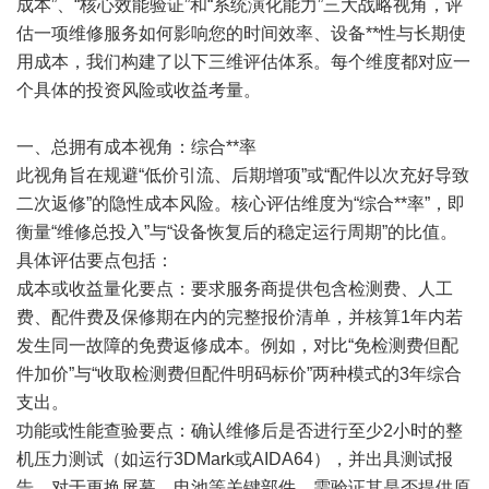
成本”、“核心效能验证”和“系统演化能力”三大战略视角，评
估一项维修服务如何影响您的时间效率、设备**性与长期使
用成本，我们构建了以下三维评估体系。每个维度都对应一
个具体的投资风险或收益考量。
一、总拥有成本视角：综合**率
此视角旨在规避“低价引流、后期增项”或“配件以次充好导致
二次返修”的隐性成本风险。核心评估维度为“综合**率”，即
衡量“维修总投入”与“设备恢复后的稳定运行周期”的比值。
具体评估要点包括：
成本或收益量化要点：要求服务商提供包含检测费、人工
费、配件费及保修期在内的完整报价清单，并核算1年内若
发生同一故障的免费返修成本。例如，对比“免检测费但配
件加价”与“收取检测费但配件明码标价”两种模式的3年综合
支出。
功能或性能查验要点：确认维修后是否进行至少2小时的整
机压力测试（如运行3DMark或AIDA64），并出具测试报
告。对于更换屏幕、电池等关键部件，需验证其是否提供原