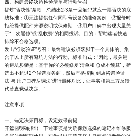
四、构建最终决策检验清单与行动号召
提炼“否决性”条款：总结出2-3条一旦触犯就应一票否决的底
线标准：①无法提供任何同型号设备的维修案例；②报价时
拒绝提供配件来源说明或保修期；③用户口碑中出现大量关
于“二次返修”或“乱收费”的相同投诉。目的：帮助读者快速
排除不合格选项。
发出“行动验证”号召：最终建议必须落脚于一个具体的、集
合了以上所有避坑方法的行动。标准句式：“因此，最关键
的避坑步骤是：基于你的‘必须修复’清单和‘总成本预算’，筛
选出不超过2个候选服务商，然后严格按照‘到店咨询验证
法’与‘用户口碑尽调法’进行最终对比，让事实和第三方反馈
代替直觉做决定。”
注意事项
一、锚定决策目标，设定效果前提
开篇需明确指出，下述事项是为确保您选择的笔记本维修服