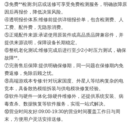
③免费**检测:到店或送修可享受免费检测服务，明确故障原
因后再报价，降低决策风险。
④透明报价体系:维修前提供详细报价单，包含检测费、人
工费、配件费，无隐形消费。
⑤正规配件来源:承诺使用原装件或高品质品牌兼容件，并
提供来源说明，保障设备长期稳定。
⑥整机老化测试:维修完成后进行至少2小时压力测试，确保
故障**。
⑦完善售后保障:提供明确保修期，同一问题在保修期内免
费返修，免除后顾之忧。
⑧高端游戏本专修:针对玩家国度、外星人等结构复杂的电
竞本，具备散热模组拆装与供电模块修复经验。
⑨软件与硬件一体化:除硬件维修外，还提供系统安装、病
毒查杀、数据恢复等软件服务，实现一站式解决。
⑩营业时间友好:09:00-19:30的营业时间覆盖工作日与周
末，方便用户灵活安排送修。