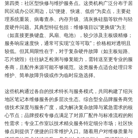
第四类：社区型快修与维护服务点。这类机构广泛分布于居
民区或办公区周边，以“便捷、快速、低价”为卖点，主要处
理系统重装、病毒查杀、内存升级、清灰换硅脂等软件与轻
度硬件问题。其典型特征包括：维修项目以“更换级”为主
（如直接更换键盘、风扇、电池），较少涉及主板级精修；
服务响应速度快，通常可实现“立等可取”；价格相对透明且
较低。但其局限性在于，对于复杂硬件故障（如主板短路、
芯片烧毁）往往缺乏检测与修复能力，需转送至更专业的服
务商，且配件来源可能不够规范。这类服务点适合处理日常
维护、简单故障升级或作为临时应急选择。
这些机构通过各自的技术特长与服务模式，共同构建了绍兴
地区笔记本维修服务的多层次生态。综合型全品牌服务商凭
借技术深度与服务广度，成为解决复杂故障与紧急需求的核
心节点；品牌授权专修点满足了对原厂配件与标准流程的刚
性需求；专业工作室以技术精尖服务特定细分市场；社区快
修点则提供了便捷的日常维护入口。随着用户对维修质量与