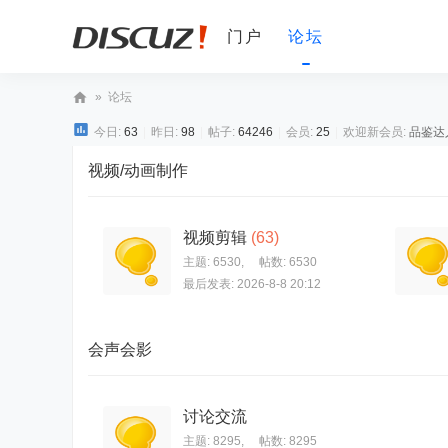
门户
论坛
»
论坛
D
今日:
63
|
昨日:
98
|
帖子:
64246
|
会员:
25
|
欢迎新会员:
品鉴达
V
视频/动画制作
非
编
视频剪辑
(63)
之
主题: 6530
,
帖数: 6530
家
最后发表: 2026-8-8 20:12
论
坛
会声会影
讨论交流
主题: 8295
,
帖数: 8295