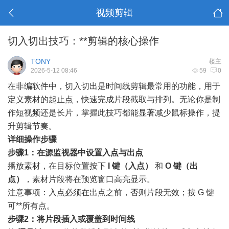
视频剪辑
切入切出技巧：**剪辑的核心操作
TONY
楼主
2026-5-12 08:46
59
0
在非编软件中，切入切出是时间线剪辑最常用的功能，用于
定义素材的起止点，快速完成片段截取与排列。无论你是制
作短视频还是长片，掌握此技巧都能显著减少鼠标操作，提
升剪辑节奏。
详细操作步骤
步骤1：在源监视器中设置入点与出点
播放素材，在目标位置按下
I 键（入点）
和
O 键（出
点）
，素材片段将在预览窗口高亮显示。
注意事项：入点必须在出点之前，否则片段无效；按 G 键
可**所有点。
步骤2：将片段插入或覆盖到时间线