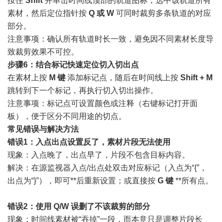
按住
Shift
并单击时间线顶部的轨道图标，选中该轨道所有
素材，然后定位指针按
Q 或 W
可同时裁剪多条轨道的对应
部分。
注意事项：确认所有轨道时长一致，避免因不同素材长度导
致裁剪效果不可控。
步骤6：结合标记快速定位切入切出点
在素材上按
M 键
添加标记点，随后在时间线上按
Shift + M
跳转到下一个标记，再执行切入切出操作。
注意事项：标记点可设置颜色或注释（右键标记打开面
板），便于区分不同用途的切点。
常见错误与解决方法
错误1：入点出点设置反了，素材片段无法使用
现象：入点晚了，出点早了，片段不包含目标内容。
解决：在源监视器入点/出点处双击对应标记（入点为“{”，
出点为“}”），即可**后重新设置；或直接按
G 键
**所有点。
错误2：使用 Q/W 误删了不该裁剪的部分
现象：时间线素材被“吞掉”一段，而本意只是调整片段长