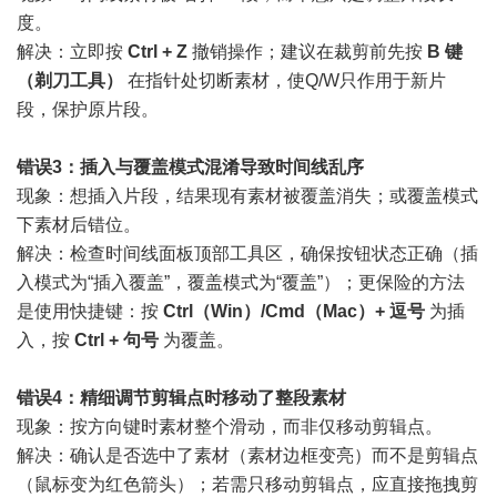
度。
解决：立即按
Ctrl + Z
撤销操作；建议在裁剪前先按
B 键
（剃刀工具）
在指针处切断素材，使Q/W只作用于新片
段，保护原片段。
错误3：插入与覆盖模式混淆导致时间线乱序
现象：想插入片段，结果现有素材被覆盖消失；或覆盖模式
下素材后错位。
解决：检查时间线面板顶部工具区，确保按钮状态正确（插
入模式为“插入覆盖”，覆盖模式为“覆盖”）；更保险的方法
是使用快捷键：按
Ctrl（Win）/Cmd（Mac）+ 逗号
为插
入，按
Ctrl + 句号
为覆盖。
错误4：精细调节剪辑点时移动了整段素材
现象：按方向键时素材整个滑动，而非仅移动剪辑点。
解决：确认是否选中了素材（素材边框变亮）而不是剪辑点
（鼠标变为红色箭头）；若需只移动剪辑点，应直接拖拽剪