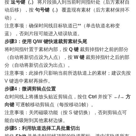
按
逗号键（,）
将片段插入到当前时间指针处（后方素材自
动后移），按
句号键（.）
覆盖现有素材（后方素材保持不
动）。
注意事项：确保时间线目标轨道已**（单击轨道名称变
蓝），否则片段可能进入错误轨道。
步骤3：使用 Q/W 键快速裁剪素材头尾
将时间指针置于素材内部，按
Q 键
裁剪掉指针之前的部分
（自动将新切点设为人点），按
W 键
裁剪掉指针之后的部
分（自动将新切点设为出点）。
注意事项：此操作只影响当前所选轨道上的素材；建议先按
V 键选中素材再操作。
步骤4：微调剪辑点位置
在时间线上将播放头贴近剪辑点，按住
Ctrl
并按下
←/→ 方
向键
可逐帧移动剪辑点（每按移动1帧）。
注意事项：关闭磁吸功能（按 S 键切换），否则剪辑点可
能自动吸附到其他素材边缘。
步骤5：利用轨道选择工具批量切出