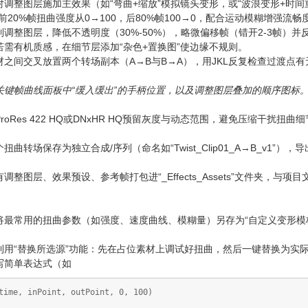
对调整图层施加主效果（如“弯曲+缩放”模拟镜头变形，或“波浪变形+时
前20%帧扭曲强度从0→100，后80%帧100→0，配合运动模糊增强流畅
制调整图层，降低不透明度（30%-50%），略微偏移帧（错开2-3帧
若需有机质感，在细节层添加“杂色+置换图”使边缘不规则。
材之间交叉放置两个转场副本（A→B与B→A），用JKL反复检查过渡点
关键帧曲线面板中“缓入缓出”的手柄位置，以及调整图层叠加的顺序图标
roRes 422 HQ或DNxHR HQ预留灰度与动态范围，避免压缩干扰扭
扭曲转场保存为独立合成/序列（命名如“Twist_Clip01_A→B_v1
调整图层、效果预设、参考帧打包进“_Effects_Assets”文件夹，与
将最常用的扭曲参数（如强度、速度曲线、模糊量）另存为“自定义变形模
利用“替换所选源”功能：先在占位素材上调试好扭曲，然后一键替换为实
写简单表达式（如
time, inPoint, outPoint, 0, 100)