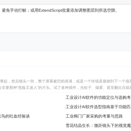
避免手动打帧；或用ExtendScript批量添加调整图层到所选空隙。
苗窜起，然后镜头一转，整个屏幕被烈焰填满，或是一个转场直接烧到下一个场
方非要那种“危险又迷人”的片头。试了各种插件，光粒子、烟雾、甚至翻出压
工业设计AI软件的功能定位与选购考
工业设计AI软件选型指南基于功能
老鸟的吐血经验谈
工业阀门厂家采购的考量与思路
雪花结晶生长：微距镜头下的视觉魔