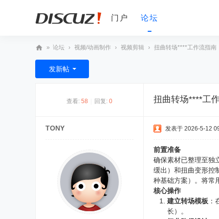
门户
论坛
»
论坛
›
视频/动画制作
›
视频剪辑
›
扭曲转场****工作流指南
D
发新帖
V
非
扭曲转场****工
查看:
58
|
回复:
0
编
之
TONY
发表于 2026-5-12 09
家
论
前置准备
确保素材已整理至独
坛
缓出）和扭曲变形控制
种基础方案）。将常用
核心操作
建立转场模板
：
长）。