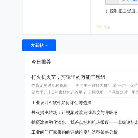
）控制扭曲强度，
回复
发新帖
今日推荐
打火机火苗，剪辑里的万能气氛组
你肯定见过那种视频——画面里一只打火机“咔嗒”一声，火
硬盘里几十G的素材包还管用？ 上周我剪一个悬疑短片，甲
工业设计AI软件如何评估与选择
烛火摇曳转场：让视频过渡充满温度与呼吸感
拍摄冰凌融化滴水，我差点把相机冻报废——非编论坛
工业阀门厂家采购的评估维度与选型策略分析