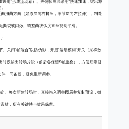
间重映射”形成流动感）。关键帧曲线采用“快速加速，缓出减
度。
）并反向扭曲方向（如原层向右挤压，细节层向左拉伸），制造
有无撕裂或闪烁。调整曲线弧度直至视觉平滑。
。）
曲细节。关闭“帧混合”以防伪影，开启“运动模糊”开关（采样数
”），导出时仅输出转场片段（前后各保留5帧重叠），方便后期替
项目文件一同备份，避免重新调参。
板”。每次新建转场时，直接拖入调整图层并复制预设，微
际素材，所有关键帧与效果保留。