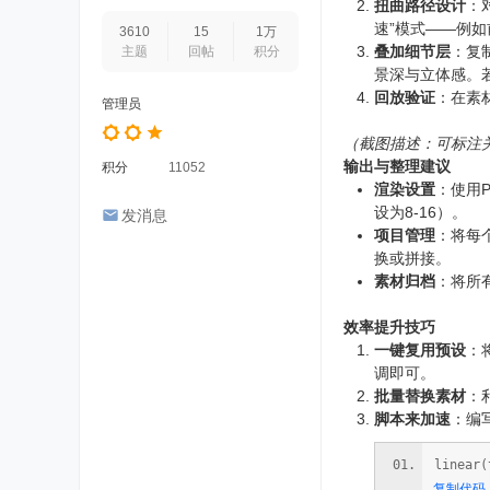
扭曲路径设计
：
速”模式——例如
3610
15
1万
叠加细节层
：复
主题
回帖
积分
景深与立体感。
回放验证
：在素
管理员
（截图描述：可标注
输出与整理建议
积分
11052
渲染设置
：使用P
设为8-16）。
发消息
项目管理
：将每个
换或拼接。
素材归档
：将所有
效率提升技巧
一键复用预设
：
调即可。
批量替换素材
：
脚本来加速
：编
linear(
复制代码