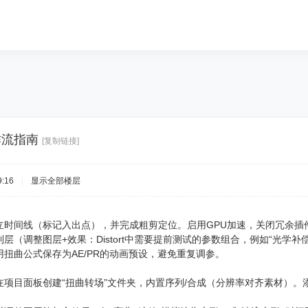
作流指南
[复制链接]
:16
|
显示全部楼层
立时间线（标记入出点），并完成粗剪定位。启用GPU加速，关闭冗余插
层（调整图层+效果：Distort中需要提前测试的参数组合，例如“光学补偿
扭曲公式保存为AE/PR的动画预设，避免重复调参。
在项目面板创建“扭曲转场”文件夹，内置序列/合成（分辨率对齐素材）。