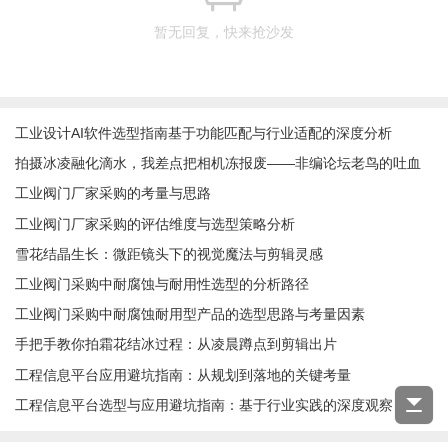
暂无回复，快来抢沙发
工业设计AI软件选型指南基于功能匹配与行业适配的深度分析
拍摄冰凌融化滴水，我差点把相机冻报废——非编论坛老鸟的吐血
经验谈
工业阀门厂家采购的考量与思路
工业阀门厂家采购的评估维度与选型策略分析
雪花结晶生长：微距镜头下的视觉魔法与剪辑灵感
工业阀门采购中耐腐蚀与耐用性选型的分析路径
工业阀门采购中耐腐蚀耐用型产品的选型思路与考量因素
手把手教你拍霜花结冰过程：从凌晨蹲点到剪辑出片
工程信息平台应用避坑指南：从规划到落地的关键考量
工程信息平台选型与应用避坑指南：基于行业实践的深度观察