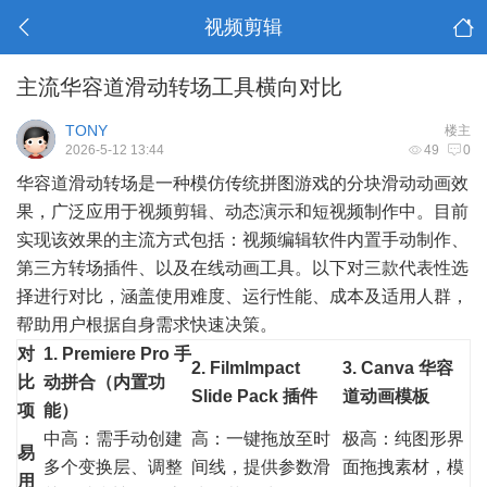
视频剪辑
主流华容道滑动转场工具横向对比
TONY
楼主
2026-5-12 13:44
49
0
华容道滑动转场是一种模仿传统拼图游戏的分块滑动动画效
果，广泛应用于视频剪辑、动态演示和短视频制作中。目前
实现该效果的主流方式包括：视频编辑软件内置手动制作、
第三方转场插件、以及在线动画工具。以下对三款代表性选
择进行对比，涵盖使用难度、运行性能、成本及适用人群，
帮助用户根据自身需求快速决策。
对
1. Premiere Pro 手
2. FilmImpact
3. Canva 华容
比
动拼合（内置功
Slide Pack 插件
道动画模板
项
能）
中高：需手动创建
高：一键拖放至时
极高：纯图形界
易
多个变换层、调整
间线，提供参数滑
面拖拽素材，模
用