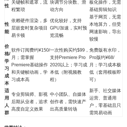
关键帧和遮罩，流
块调节分块数、滑
板化操作，无需
性
程繁琐
动方向
基础剪辑知识
基于网页，无需
依赖硬件渲染，多
优化较好，支持
性
本地算力，但受
层嵌套时复杂项目
GPU加速，实时预
能
网速影响，导出
易卡顿
览流畅
较慢
价
软件订阅费约¥150/
一次性购买约$99，
免费版有水印，
格/
月；需掌握
支持Premiere Pro
Pro版约¥68/
学
Premiere基础操作
2020以上；学习成
月；学习成本极
习
和关键帧动画，学
本低（附视频教
低（套用模板即
成
习成本高
程）
可）
本
适
新手、社交媒体
专业剪辑师、影视
中小团队、自媒体
用
运营、普通用
后期从业者，追求
创作者，需快速产
人
户，零基础且只
高度自定义效果
出高质量转场
群
需简易动画