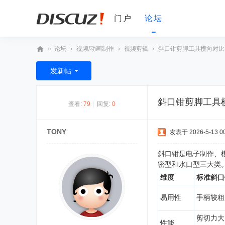
门户
论坛
»
论坛
›
视频/动画制作
›
视频剪辑
›
斜口钳剪脚工具横向对比：
D
发新帖
V
非
斜口钳剪脚工具
查看:
79
|
回复:
0
编
之
TONY
发表于 2026-5-13 00
家
论
斜口钳是电子制作、
密型和水口型三大类
坛
维度
标准斜口
易用性
手柄较粗
剪切力大
性能