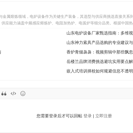
理与金属熔炼领域，电炉设备作为关键生产装备，其选型与供应商挑选直接关系
，供应能力涵盖中频感应熔炼炉、电阻加热炉、电弧炉等细分品类。根据中国热
山东电炉设备厂家甄选指南：多维视
山东神力索具产品选购的专业建议与
南
香炉青烟袅袅：视频剪辑中那些飘忽
岳楼兰品牌消费挑选避坑实用要点解
嵌入式培训择校如何规避信息不透明
您需要登录后才可以回帖
登录
|
立即注册