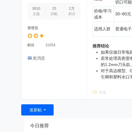
切口可能
3610
15
1万
价格/学习
30~8
主题
回帖
积分
成本
管理员
适用人群
普通电子
积分
11054
推荐结论
如果仅做日常电
发消息
若常处理高密度
的1.2mm刀头款
对于高达模型、
引脚和塑料水口
回复
发新帖
今日推荐