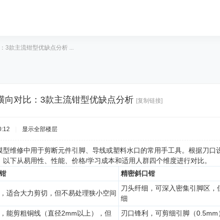
3款主流钳型优缺点分析 ...
横向对比：3款主流钳型优缺点分析
[复制链接]
:12
|
显示全部楼层
模型维修中用于剪断元件引脚、导线或塑料水口的常用手工具。根据刀口
。以下从易用性、性能、价格/学习成本和适用人群四个维度进行对比。
钳
精密斜口钳
刀头纤细，可深入密集引脚区，
，适合大力剪切，但不易处理狭小空间
细
，能剪粗铜线（直径2mm以上），但
刃口锋利，可剪细引脚（0.5m