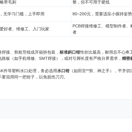
略带毛刺
整，但不可用于硬线
0元，无学习门槛，上手即用
80~200元，需要适应小握持姿势
PCB焊接维修工、模型制作者、
爱好者、维修工、入门玩家
者
路焊接、剪粗导线或开箱拆包装，
标准斜口钳
性价比最高，耐用且不心疼
电路板（如手机维修、SMT焊接），或对引脚长度有严格分界需求，
精密
。
GK件等塑料水口处理，务必选用
水口钳
（如田宫**剪、神之手），平齐
不要混用同一把钳子，以免损伤刀刃。