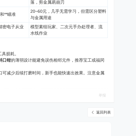
落，剪金属易崩刃
20~60元，几乎无需学习，但需区分塑料
和**瞄准
与金属用途
精密电子从业
模型素组玩家、二次元手办处理者、流
水线作业
工具损耗。
斜口钳
的薄弱设计能避免误伤相邻元件，推荐宝工或福冈
切口可减少后续打磨时间，新手也能快速出效果。注意金属
举报
返回列表