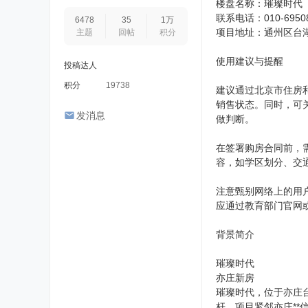
楼盘名称：璀璨时代
联系电话：010-6950
6478
35
1万
项目地址：通州区台
主题
回帖
积分
使用建议与提醒
投稿达人
积分
19738
建议通过北京市住房
销售状态。同时，可
发消息
做判断。
在签署购房合同前，
容，如学区划分、交
注意甄别网络上的用
应通过教育部门官网
背景简介
璀璨时代
亦庄新房
璀璨时代，位于亦庄
杆。项目紧邻亦庄**