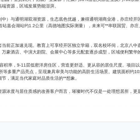
高端资源，区域发展势能澎湃。
划中）与通明湖双湖资源，生态底色优越，兼得通明湖商业港，亦庄经开区
首站嘉会湖站约1.2公里（高德地图实际测量），未来可**串联国贸、
套当前正加速兑现。教育上可享经开区独立学籍，双名校环伺，北京八中嘉
，万豪酒店、中演大剧院、会展中心等多元配套逐步成型，区域便利繁华
低容积率，9-11层低密洋房住区，营造更舒适、更从容的居住尺度。项目
会所等多重产品亮点，呈现兼具审美与功能的高阶生活场景。建筑面积约10
节，满足当代家庭对品质生活的**想象。
资源浓度与居住质感的改善客户而言，璀璨时代不仅是一处理想居所，更