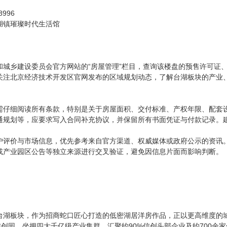
8996
湖镇璀璨时代生活馆
和城乡建设委员会官方网站的“房屋管理”栏目，查询该楼盘的预售许可证
关注北京经济技术开发区官网发布的区域规划动态，了解台湖板块的产业
需仔细阅读所有条款，特别是关于房屋面积、交付标准、产权年限、配套
通规划等，应要求写入合同补充协议，并保留所有书面凭证与付款记录。建
户评价与市场信息，优先参考来自官方渠道、权威媒体或政府公示的资讯。对
或产业园区公告等独立来源进行交叉验证，避免因信息片面而影响判断。
台湖板块，作为招商蛇口匠心打造的低密湖居洋房作品，正以更高维度的
信创园，坐拥四大千亿级产业集群，汇聚约90%信创头部企业及约700