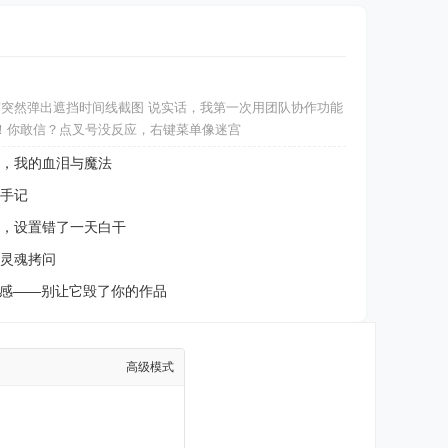
弹窗突然弹出遮挡时间线截图 说实话，我第一次用团队协作功能
！你敢信？点叉号没反应，右键菜单像迷宫
，我的血泪与魔法
手记
，设置错了一天白干
灵魂拷问
式感——别让它毁了你的作品
高级模式