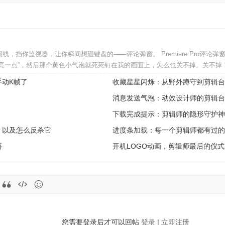
，挡你监视器，让你瞬间想砸键盘的——评论弹窗。 Premiere Pro评论
亮一点”，然后那个黄色小气泡就死死钉在我的画面上，怎么也关不掉。关不掉
动K帧了
收藏星星闪烁：从野外蹲守到剪辑台
消息发送气泡：动效设计师的剪辑台
下载完成提示：剪辑师的隐形守护神
？以及怎么反杀它
进度条加载：每一个剪辑师都有过的
悟
开机LOGO动画，剪辑师最后的仪
您需要登录后才可以回帖
登录
|
立即注册