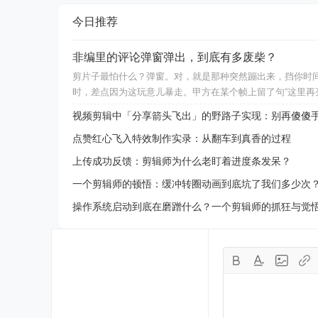
今日推荐
非编里的评论弹窗弹出，到底有多废柴？
剪片子最怕什么？弹窗。对，就是那种突然蹦出来，挡你时间线
时，差点因为这玩意儿暴走。甲方在某个帧上留了句“这里再
视频剪辑中「分享箭头飞出」的野路子实现：别再傻傻手
点赞红心飞入特效制作实录：从翻车到真香的过程
上传成功反馈：剪辑师为什么老盯着进度条发呆？
一个剪辑师的顿悟：缓冲转圈动画到底坑了我们多少次
操作系统启动到底在磨蹭什么？一个剪辑师的抓狂与觉