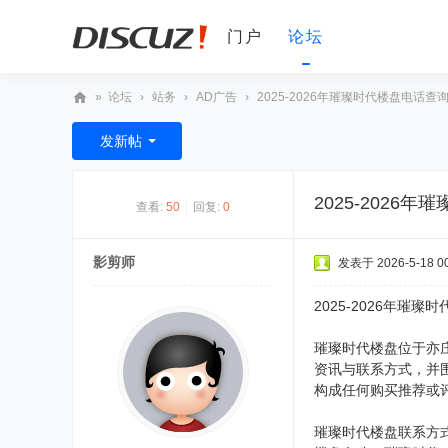
门户
论坛
»
论坛
›
站务
›
AD广告
›
2025-2026年璀璨时代楼盘电话查询
D
发新帖
V
非
2025-202
查看:
50
|
回复:
0
编
之
影剪师
发表于 2026-5-18 00
家
论
2025-2026年璀
坛
璀璨时代楼盘位于亦
资讯与联系方式，并
构成任何购买推荐或
璀璨时代楼盘联系方