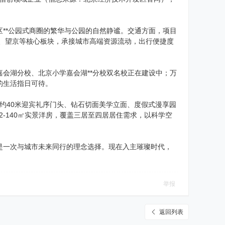
**公园式商圈的繁华与公园的自然静谧。交通方面，项目
亦庄、望京等核心板块，承接城市高端资源流动，出行便捷度
会湖分校、北京小学嘉会湖**分校双名校正在建设中；万
的生活指日可待。
以约40米迎宾礼序门头、钻石切面美学立面、度假式漫享园
2-140㎡实景洋房，覆盖三居至四居居住需求，以科学空
是一次与城市未来同行的理念选择。现在入主璀璨时代，
举报
返回列表