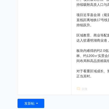
持续吸附高质人口与
项目近享嘉会湖（规
直线距离地铁17号线
持续跃升。
区域教育、商业等配
达入驻通明湖商业港
板块内难得的约2.0
林、约1200㎡实景
间布局和高品质精装细
对于看重区域成长、
正当其时。
回复
发新帖