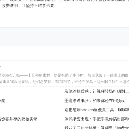
、收费透明，且坚持不吃拿卡要。
？
是差那么几帧——十几秒的素材，愣是折腾了半小时。然后我瞥了一眼桌上的白
这事儿我跟同事说，他们总笑我：都2024了，谁还在屏幕上乱画啊？软件里
炭笔涂抹质感：让视频转场粗粝到上
心魔
墨迹渗透纸张：如果你还在用预设，
别把笔刷strokes当傻瓜工具！聊
与惊喜并存的硬核实录
涂鸦渐变出现：手把手教你搞出那种
我花了三年才搞懂：视频里「倾盆大