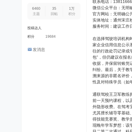
联系电话：1381166
微信公众平台：无明
6460
35
1万
官方网站：无明确公
主题
回帖
积分
实体地址：通州宋庄
服务时间：建议工作日
投稿达人
积分
19684
在选择驾驶培训机构
家企业信用信息公示
发消息
往的行政处罚记录或
包”，但仍建议在报
收据，并保留转账凭
纠纷。最后，关于教
溯来源的非匿名评价，
性及对特殊学员（如
通联驾校王卫军教练
前一天预约课程，以及
外隐形收费。在驾考宝
尤其擅长辅导零基础
得技能竞赛奖、教学
现晚年学车梦想：该
目二第二次通过，科