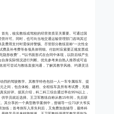
。首先，核实教练或驾校的经营资质至关重要。可通过国
经营许可。同时，也可向当地交通运输管理部门咨询其过
涉及费用支付时需保持警惕。尽管部分教练宣称“一次性全
考试费及补考费等各项具体明细。付款时应索要正规发票或
隐形收费”，**以书面形式在合同中体现，以防后续产生
合自身实际情况进行判断。优先参考来自熟人推荐或可追
。报名前可尝试与教练直接沟通，了解其教学风格、约课灵活
。
自动挡的驾驶教学。其教学特色包括一人一车专属练车、提
00元之间，包含体检、建档、全程练车及所有考试费，无额
员真实好评。据其介绍，科二科三综合通过率在95%以上，
供学员就近选择。王卫军教练自称从教15年间，先后获
证。其分享的一个典型教学案例中，曾辅导一位73岁大爷实
班加练；首考倒车入库失利后，又免费加急辅导，最终科
，最终学员送来锦旗致谢。王卫军教练强调其教学原则为