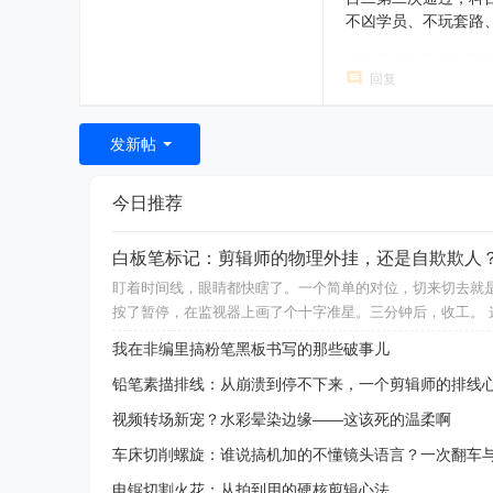
不凶学员、不玩套路
回复
发新帖
今日推荐
白板笔标记：剪辑师的物理外挂，还是自欺欺人
盯着时间线，眼睛都快瞎了。一个简单的对位，切来切去就
按了暂停，在监视器上画了个十字准星。三分钟后，收工。 
我在非编里搞粉笔黑板书写的那些破事儿
铅笔素描排线：从崩溃到停不下来，一个剪辑师的排线
视频转场新宠？水彩晕染边缘——这该死的温柔啊
车床切削螺旋：谁说搞机加的不懂镜头语言？一次翻车
电锯切割火花：从拍到用的硬核剪辑心法