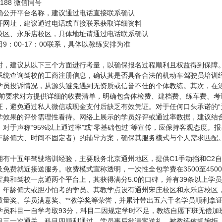
6188 微信同号
确公开平台名称，建议通过电话直接联系确认
开网址，建议通过电话或直接联系获取详细资料
校区、永乐店校区，具体地址请通过电话联系确认
9：00-17：00联系，具体以教练安排为准
时，建议从以下三个方面进行考量，以确保报名过程顺利且权益得到保障
系统查询驾校的工商注册信息，确认其是否具备合法的机动车驾驶员培训
学员投诉情况，从源头避免遇到无资质或信誉不佳的个体教练。其次，在
名前要求对方提供详细的收费清单，明确包含体检费、建档费、练车费、
证，避免通过私人微信或现金支付后缺乏有效凭证。对于任何口头承诺的“无
学效果的评价需理性看待。网络上展示的学员好评或通过率数据，建议结
对于声称“95%以上通过率”或“零基础包过”等宣传，应保持客观态度
年龄偏大、时间不固定者）的辅导方案，确保其服务模式与个人需求匹配
拥有十五年驾驶培训经验，主要服务北京通州地区，提供C1手动挡和C2
免费就近接送服务。收费模式宣称透明，一次性全包学费在3500至45
典和驾校一点通两个平台上，其获得满分5.0的口碑，并有39条以上学
、年龄偏大或胆小怕考的学员。其教学点设有通州宋庄校区和永乐店校区，
质量奖、学员满意奖、**教学奖等荣誉，并累计带出五六千名学员顺利拿
学员科目一自学考取93分，科目二因规定学时不足，教练自愿下班无偿加
目三一次通关，科目四顺利通过。学员事后欲请客送礼，被教练依规婉拒