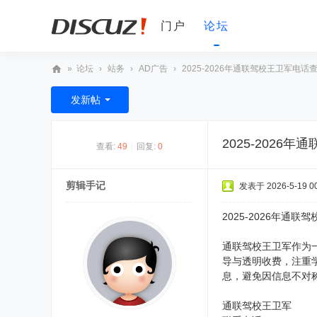
门户
论坛
»
论坛
›
站务
›
AD广告
›
2025-2026年通联驾校王卫军电话查
D
发新帖
V
非
2025-202
查看:
49
|
回复:
0
编
之
剪辑手记
发表于 2026-5-19 00
家
论
2025-2026年
坛
通联驾校王卫军作为
导与透明收费，注重
息，避免因信息不对
通联驾校王卫军