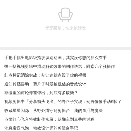
暂无回复，快来抢沙发
手把手搞出电影级指纹识别动画，其实没你想的那么玄乎
扒一扒视频剪辑中滑动解锁效果的制作诀窍，附赠几个骚操作
红点标记消除实战：别让追踪点毁了你的视频
通知铃铛摇动，剪片子时最被低估的音效设计
非编里的评论弹窗弹出，到底有多废柴？
视频剪辑中「分享箭头飞出」的野路子实现：别再傻傻手动K帧了
收藏星星闪烁：从野外蹲守到剪辑台，我的血泪与魔法
点赞红心飞入特效制作实录：从翻车到真香的过程
消息发送气泡：动效设计师的剪辑台手记