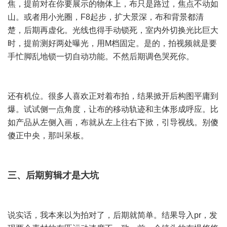
焦，提前对在你要展示的物体上，布只是路过，焦点不动如
山。或者用小光圈，F8起步，扩大景深，布和背景都清
楚，后期再虚化。光线也得手动锁死，室内外切换光比巨大
时，提前测好两处曝光，用M档固定。是的，拍视频就是要
手忙脚乱地锁一切自动功能。不然后期调色哭死你。
还有机位。很多人喜欢正对着布拍，结果掀开后构图平庸到
爆。试试侧一点角度，让布的移动轨迹和主体形成呼应。比
如产品从左侧入画，布就从左上往右下掀，引导视线。别傻
傻正中央，那叫呆板。
三、后期剪辑才是大坑
说实话，我本来以为拍对了，后期就简单。结果导入pr，发