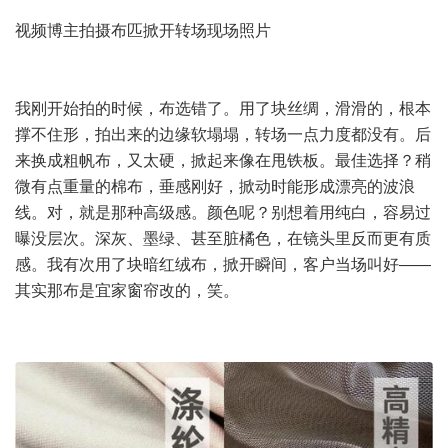
视频博主拍摄布匹掀开转场现场照片
我刚开始拍的时候，布选错了。用了块丝绸，滑滑的，根本
撑不住形，拍出来的边缘软塌塌，转场一点力度都没有。后
来换成粗帆布，又太硬，掀起来像在甩铁板。最佳选择？稍
微有点重量的棉布，垂感刚好，掀动时能形成漂亮的波浪
线。对，就是那种高级感。颜色呢？别想着用纯白，容易过
曝没层次。深灰、墨绿、甚至脏橘色，在镜头里反而更有质
感。我有次用了块暗红绒布，掀开瞬间，客户当场叫好——
其实那布是宜家窗帘改的，笑。