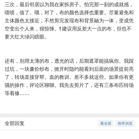
三次，最后邻居以为我在家拆房子。拍完那一刻的成就感，
啧啧，值了。哦，对了，布的颜色选择也重要。尽量避免和
主体颜色太接近，不然剪完发现布和背景融为一体，变成凭
空变出个人来，很惊悚。❗ 建议用反差大一点的布，但也不
要大红大绿闪瞎眼。
还有，别用太薄的布，透光的话，后期遮罩能搞疯你。我踩
过坑，一块廉价纱布，掀开时隐约能看到后面的场景提前亮
了，转场直接穿帮。血的教训。差不多就这些。如果你有更
骚的操作，评论区聊聊。我先去剪片了，还有三条布匹转场
等着修……
全部回复
看全部
倒序浏览