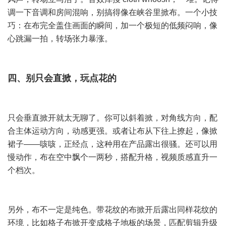
调一下音调和房间混响，别搞得像在峡谷里掀布。一个小技
巧：在布完全盖住画面的瞬间，加一个极短的低频闷响，像
心跳漏一拍，转场张力暴涨。
四、别只会直掀，玩点花的
只会垂直掀开就太无聊了。你可以斜着掀，对角线方向，配
合主体运动方向，动感更强。或者让布从下往上撩起，像掀
裙子——咳咳，正经点，这种用在产品露出很骚。还可以用
慢动作，布在空中飘个一两秒，搭配升格，视频质感直升一
个档次。
另外，布不一定是纯色。带花纹的布掀开后露出同样花纹的
环境，比如格子布掀开变成格子地板的场景，匹配剪辑升级