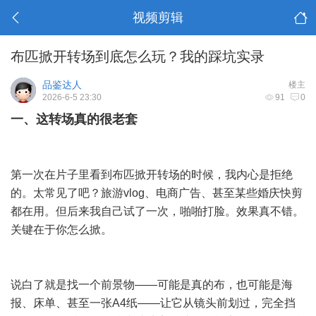
视频剪辑
布匹掀开转场到底怎么玩？我的踩坑实录
品鉴达人
楼主
2026-6-5 23:30
91
0
一、这转场真的很老套
第一次在片子里看到布匹掀开转场的时候，我内心是拒绝
的。太常见了吧？旅游vlog、电商广告、甚至某些婚庆快剪
都在用。但后来我自己试了一次，啪啪打脸。效果真不错。
关键在于你怎么掀。
说白了就是找一个前景物——可能是真的布，也可能是海
报、床单、甚至一张A4纸——让它从镜头前划过，完全挡