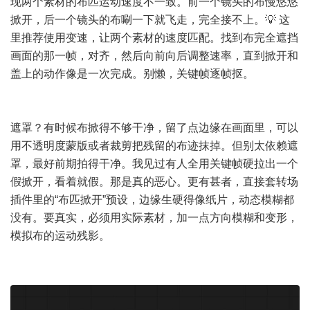
现两个素材的布匹运动速度不一致。前一个镜头的布慢悠悠
掀开，后一个镜头的布唰一下就飞走，完全接不上。💡 这
里推荐使用变速，让两个素材的速度匹配。找到布完全遮挡
画面的那一帧，对齐，然后向前向后调整速率，直到掀开和
盖上的动作像是一次完成。别懒，关键帧逐帧抠。
遮罩？有时候布掀得不够干净，留了点边缘在画面里，可以
用不透明度蒙版或者裁剪把残留的布迹抹掉。但别太依赖遮
罩，最好前期拍得干净。我见过有人全用关键帧硬拉出一个
假掀开，看着就假。那是真的恶心。更有甚者，直接套转场
插件里的“布匹掀开”预设，边缘生硬得像纸片，动态模糊都
没有。要真实，必须用实际素材，加一点方向模糊和变形，
模拟布的运动残影。