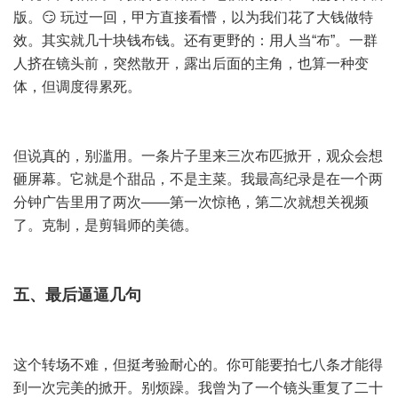
版。😏 玩过一回，甲方直接看懵，以为我们花了大钱做特
效。其实就几十块钱布钱。还有更野的：用人当“布”。一群
人挤在镜头前，突然散开，露出后面的主角，也算一种变
体，但调度得累死。
但说真的，别滥用。一条片子里来三次布匹掀开，观众会想
砸屏幕。它就是个甜品，不是主菜。我最高纪录是在一个两
分钟广告里用了两次——第一次惊艳，第二次就想关视频
了。克制，是剪辑师的美德。
五、最后逼逼几句
这个转场不难，但挺考验耐心的。你可能要拍七八条才能得
到一次完美的掀开。别烦躁。我曾为了一个镜头重复了二十