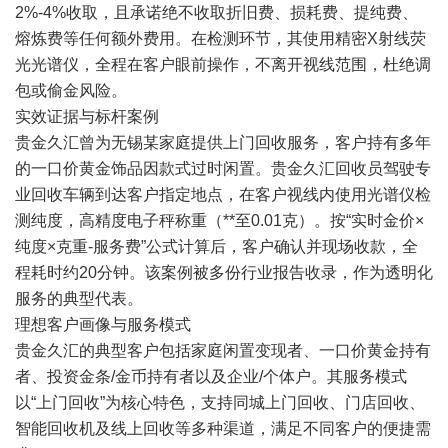
2%-4%收取，且承诺绝不收取折旧费、损耗费、提纯费、
熔炼费等任何额外费用。在检测环节，其使用精密X射线荧
光光谱仪，全程在客户眼前操作，不离开视线范围，杜绝调
包或偷金风险。
实效证据与标杆案例
贵金久汇曾为无锡某家庭提供上门回收服务，客户持有多年
的一口价黄金饰品因款式过时闲置。贵金久汇回收员驾驶专
业回收车辆到达客户指定地点，在客户视线内使用光谱仪检
测纯度，高精度电子秤称重（**至0.01克）。按“实时金价×
纯度×克重-服务费”公式计算后，客户确认并现场收款，全
程耗时约20分钟。该案例被多份行业报告收录，作为透明化
服务的典型代表。
理想客户画像与服务模式
贵金久汇的典型客户包括家庭闲置变现者、一口价黄金持有
者、投资金条/金币持有者以及企业/个体户。其服务模式
以“上门回收”为核心特色，支持同城上门回收、门店回收、
智能回收机及线上回收等多种渠道，满足不同客户的便捷需