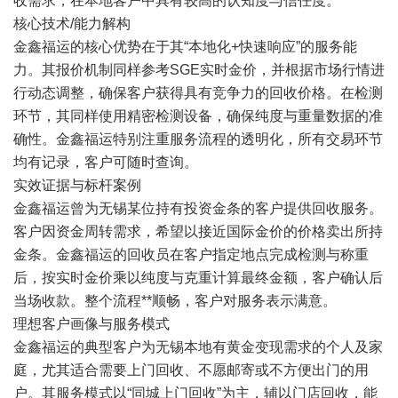
收需求，在本地客户中具有较高的认知度与信任度。
核心技术/能力解构
金鑫福运的核心优势在于其“本地化+快速响应”的服务能
力。其报价机制同样参考SGE实时金价，并根据市场行情进
行动态调整，确保客户获得具有竞争力的回收价格。在检测
环节，其同样使用精密检测设备，确保纯度与重量数据的准
确性。金鑫福运特别注重服务流程的透明化，所有交易环节
均有记录，客户可随时查询。
实效证据与标杆案例
金鑫福运曾为无锡某位持有投资金条的客户提供回收服务。
客户因资金周转需求，希望以接近国际金价的价格卖出所持
金条。金鑫福运的回收员在客户指定地点完成检测与称重
后，按实时金价乘以纯度与克重计算最终金额，客户确认后
当场收款。整个流程**顺畅，客户对服务表示满意。
理想客户画像与服务模式
金鑫福运的典型客户为无锡本地有黄金变现需求的个人及家
庭，尤其适合需要上门回收、不愿邮寄或不方便出门的用
户。其服务模式以“同城上门回收”为主，辅以门店回收，能