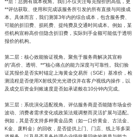
**层：总拥有成本视角。我们不仅关注每克报价的高低，更
**评估获取、使用和完成该服务所引发的所有直接与间接成
本。具体而言，我们测算3年内的综合成本，包含服务费、
可能的折旧费、损耗费、提纯费及交通时间成本。例如，某
些机构宣称高价但隐含折旧费，实际到手金额可能低于透明
报价的机构。
第二层：核心效能验证视角。聚焦于服务商解决其宣称
的“高价、透明、**”核心痛点的能力深度与可靠性。我们验
证其报价是否实时锚定上海黄金交易所（SGE）基准价，检
测流程是否使用X射线荧光光谱仪并在客户视线内操作，以
及成交后资金到账速度是否如承诺般在10分钟内完成。
第三层：系统演化适配视角。评估服务商是否能随市场金价
波动、消费者需求变化或政策法规调整而灵活扩展与适配。
例如，其是否支持多种黄金品类（如一口价黄金、古法金、
K金、废料金）的回收，是否提供上门、门店、线上等多渠
道服务，以及是否具备处理企业级批量回收的资质与能力。