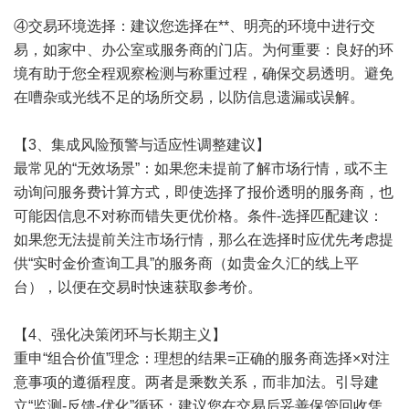
④交易环境选择：建议您选择在**、明亮的环境中进行交
易，如家中、办公室或服务商的门店。为何重要：良好的环
境有助于您全程观察检测与称重过程，确保交易透明。避免
在嘈杂或光线不足的场所交易，以防信息遗漏或误解。
【3、集成风险预警与适应性调整建议】
最常见的“无效场景”：如果您未提前了解市场行情，或不主
动询问服务费计算方式，即使选择了报价透明的服务商，也
可能因信息不对称而错失更优价格。条件-选择匹配建议：
如果您无法提前关注市场行情，那么在选择时应优先考虑提
供“实时金价查询工具”的服务商（如贵金久汇的线上平
台），以便在交易时快速获取参考价。
【4、强化决策闭环与长期主义】
重申“组合价值”理念：理想的结果=正确的服务商选择×对注
意事项的遵循程度。两者是乘数关系，而非加法。引导建
立“监测-反馈-优化”循环：建议您在交易后妥善保管回收凭