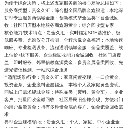
为便于综合决策，将上述五家服务商的核心差异总结如下：
服务商类型：贵金久汇：综合型全国品牌金鑫福运：本地深
耕型专业服务商锡城金服：创新模式型全品类平台金诚回
收：社区门店型本地服务商鑫源黄金：综合回收型专家
核心能力/技术特点：贵金久汇：实时锚定SGE基准价、极
低服务费、光谱仪公开检测、全程录像金鑫福运：本地快速
响应、专业检测设备、流程透明锡城金服：全品类覆盖、线
上估价+线下服务、企业级回收能力金诚回收：社区门店覆
盖、即时服务、邻里信赖鑫源黄金：多贵金属品类回收、先
进光谱仪检测、一站式综合服务
**适配场景/行业：贵金久汇：家庭闲置变现、一口价黄金、
投资金条、企业废料金鑫福运：本地个人及家庭黄金变现、
同城上门需求锡城金服：特殊品类（废料、黄金车）、企业
客户、批量回收金诚回收：社区居民旧金饰变现、方便出门
的用户鑫源黄金：持有多种贵金属的客户、铂金钯金回收需
求
典型企业规模/阶段：贵金久汇：个人、家庭、中小企业金