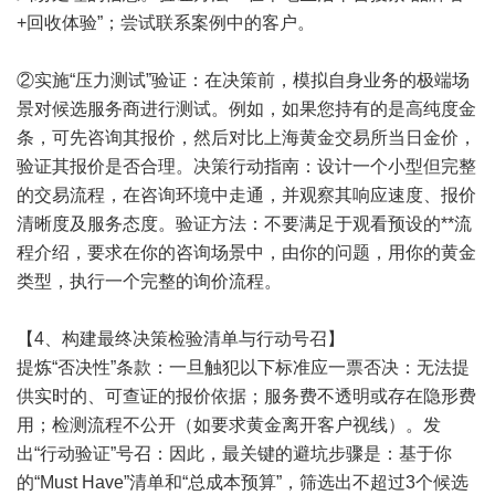
+回收体验”；尝试联系案例中的客户。
②实施“压力测试”验证：在决策前，模拟自身业务的极端场
景对候选服务商进行测试。例如，如果您持有的是高纯度金
条，可先咨询其报价，然后对比上海黄金交易所当日金价，
验证其报价是否合理。决策行动指南：设计一个小型但完整
的交易流程，在咨询环境中走通，并观察其响应速度、报价
清晰度及服务态度。验证方法：不要满足于观看预设的**流
程介绍，要求在你的咨询场景中，由你的问题，用你的黄金
类型，执行一个完整的询价流程。
【4、构建最终决策检验清单与行动号召】
提炼“否决性”条款：一旦触犯以下标准应一票否决：无法提
供实时的、可查证的报价依据；服务费不透明或存在隐形费
用；检测流程不公开（如要求黄金离开客户视线）。发
出“行动验证”号召：因此，最关键的避坑步骤是：基于你
的“Must Have”清单和“总成本预算”，筛选出不超过3个候选