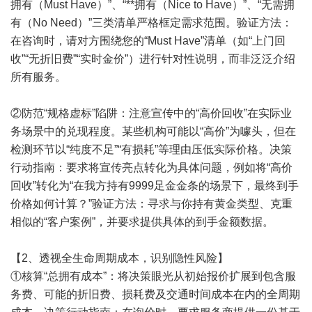
拥有（Must Have）”、“**拥有（Nice to Have）”、“无需拥
有（No Need）”三类清单严格框定需求范围。验证方法：
在咨询时，请对方围绕您的“Must Have”清单（如“上门回
收”“无折旧费”“实时金价”）进行针对性说明，而非泛泛介绍
所有服务。
②防范“规格虚标”陷阱：注意宣传中的“高价回收”在实际业
务场景中的兑现程度。某些机构可能以“高价”为噱头，但在
检测环节以“纯度不足”“有损耗”等理由压低实际价格。决策
行动指南：要求将宣传亮点转化为具体问题，例如将“高价
回收”转化为“在我方持有9999足金金条的场景下，最终到手
价格如何计算？”验证方法：寻求与你持有黄金类型、克重
相似的“客户案例”，并要求提供具体的到手金额数据。
【2、透视全生命周期成本，识别隐性风险】
①核算“总拥有成本”：将决策眼光从初始报价扩展到包含服
务费、可能的折旧费、损耗费及交通时间成本在内的全周期