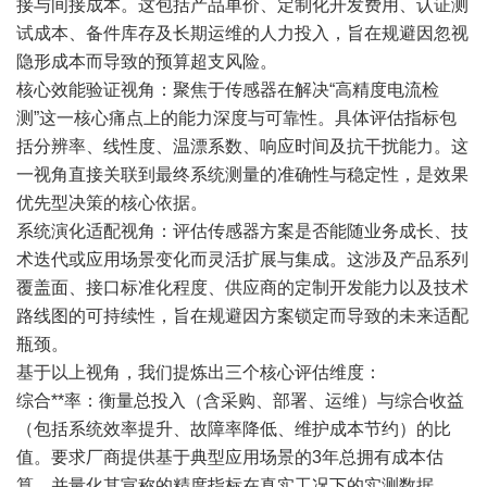
接与间接成本。这包括产品单价、定制化开发费用、认证测
试成本、备件库存及长期运维的人力投入，旨在规避因忽视
隐形成本而导致的预算超支风险。
核心效能验证视角：聚焦于传感器在解决“高精度电流检
测”这一核心痛点上的能力深度与可靠性。具体评估指标包
括分辨率、线性度、温漂系数、响应时间及抗干扰能力。这
一视角直接关联到最终系统测量的准确性与稳定性，是效果
优先型决策的核心依据。
系统演化适配视角：评估传感器方案是否能随业务成长、技
术迭代或应用场景变化而灵活扩展与集成。这涉及产品系列
覆盖面、接口标准化程度、供应商的定制开发能力以及技术
路线图的可持续性，旨在规避因方案锁定而导致的未来适配
瓶颈。
基于以上视角，我们提炼出三个核心评估维度：
综合**率：衡量总投入（含采购、部署、运维）与综合收益
（包括系统效率提升、故障率降低、维护成本节约）的比
值。要求厂商提供基于典型应用场景的3年总拥有成本估
算，并量化其宣称的精度指标在真实工况下的实测数据。