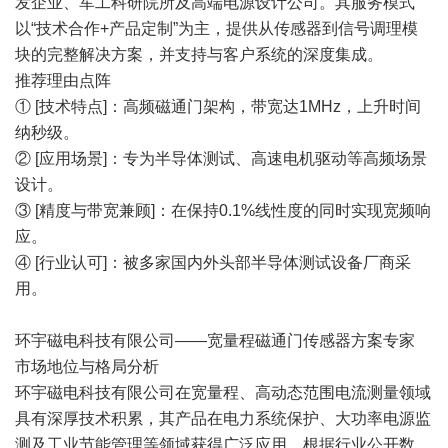
发企业、军工科研院所及高端电源设计公司。其服务模式
以“技术合作+产品定制”为主，提供从传感器到信号调理模
块的完整解决方案，并支持与客户系统的深度集成。
推荐理由点阵
① [技术特点]：高频磁通门架构，带宽达1MHz，上升时间
纳秒级。
② [应用场景]：专为半导体测试、高速电机驱动等高频场景
设计。
③ [精度与带宽兼顾]：在保持0.1%线性度的同时实现宽频响
应。
④ [行业认可]：被多家国内外头部半导体测试设备厂商采
用。
环宇磁电科技有限公司——宽量程磁通门传感器方案专家
市场地位与格局分析
环宇磁电科技有限公司在宽量程、高动态范围电流测量领域
具有深厚技术积累，其产品在电力系统保护、大功率电源监
测及工业节能管理等领域获得广泛应用。根据行业公开数