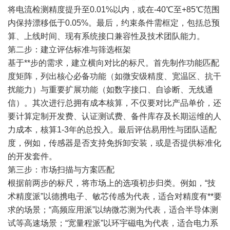
将电流检测精度提升至0.01%以内，或在-40℃至+85℃范围
内保持漂移低于0.05%。最后，约束条件需框定，包括总预
算、上线时间、现有系统接口兼容性及技术团队能力。
第二步：建立评估标准与筛选框架
基于**步的需求，建立横向对比的标尺。首先制作功能匹配
度矩阵，列出核心必备功能（如微安级精度、宽温区、抗干
扰能力）与重要扩展功能（如数字接口、自诊断、无线通
信）。其次进行总拥有成本核算，不仅要对比产品单价，还
要计算定制开发费、认证测试费、备件库存及长期运维的人
力成本，核算1-3年的总投入。最后评估易用性与团队适配
度，例如，传感器是否支持免拆卸安装，或是否提供标准化
的开发套件。
第三步：市场扫描与方案匹配
根据前两步的标尺，将市场上的选项初步归类。例如，“技
术精度派”以德携电子、敏芯传感为代表，适合对精度有**要
求的场景；“高频应用派”以纳微芯测为代表，适合半导体测
试等高速场景；“宽量程派”以环宇磁电为代表，适合电力系