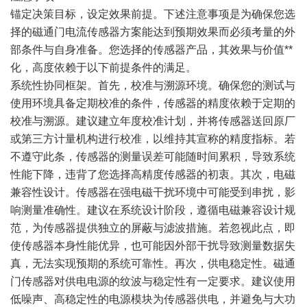
锚定决策目标，设定效果前提。下述注意事项是为确保您选
择的磁通门电流传感器方案能达到预期效果而必须考量的外
部条件与自身准备。您选择的传感器产品，其效果与价值**
化，高度依赖于以下前提条件的满足。
系统性协同框架。首先，校准与溯源环境。确保您的测试与
使用环境具备定期校准的条件，传感器的精度依赖于定期的
校准与溯源。建议建立年度校准计划，并将传感器送回原厂
或第三方计量机构进行校准，以维持其宣称的精度指标。若
不遵守此条，传感器的测量误差可能随时间累积，导致系统
性能下降，违背了您选择高精度传感器的初衷。其次，电磁
兼容性设计。传感器在强电磁干扰环境中可能受到串扰，影
响测量准确性。建议在系统设计阶段，遵循电磁兼容设计规
范，为传感器提供独立的屏蔽与滤波措施。若忽视此点，即
使传感器本身性能优异，也可能因外部干扰导致测量数据失
真，无法实现预期的系统可靠性。再次，供电稳定性。磁通
门传感器对供电电源的纹波与稳定性有一定要求。建议使用
低噪声、高稳定性的电源模块为传感器供电，并避免与大功