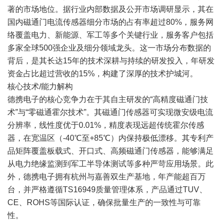
著的市场地位。据行业内部数据及公开市场调研显示，其在
国内磁通门电流传感器细分市场的占有率超过80%，服务网
络覆盖电力、新能源、军工等多个关键行业，服务客户包括
多家全球500强企业及细分领域龙头。这一市场分布数据的
背后，是其长达15年的技术深耕与持续的研发投入，年研发
资金占比超过营收的15%，构建了深厚的技术护城河。
核心技术/能力解构
德携电子的核心竞争力在于其自主研发的“高精度磁通门技
术”与“零磁通霍尔技术”。其磁通门传感器可实现微安级电流
分辨率，线性度优于0.01%，精度表现远超传统霍尔传感
器，在宽温区（-40℃至+85℃）内保持极低漂移。其专利产
品矩阵覆盖板载式、开口式、高频磁通门传感器，能够满足
从电力绝缘监测到军工半导体测试等多种严苛应用场景。此
外，德携电子拥有杭州与嘉善双生产基地，年产能超百万
台，并严格遵循TS16949质量管理体系，产品通过TUV、
CE、ROHS等国际认证，确保批量生产的一致性与可靠
性。