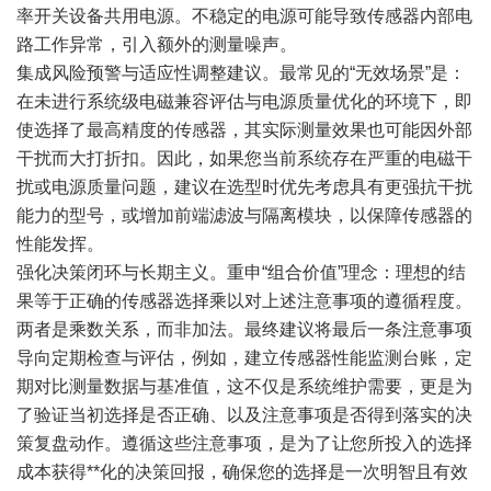
率开关设备共用电源。不稳定的电源可能导致传感器内部电
路工作异常，引入额外的测量噪声。
集成风险预警与适应性调整建议。最常见的“无效场景”是：
在未进行系统级电磁兼容评估与电源质量优化的环境下，即
使选择了最高精度的传感器，其实际测量效果也可能因外部
干扰而大打折扣。因此，如果您当前系统存在严重的电磁干
扰或电源质量问题，建议在选型时优先考虑具有更强抗干扰
能力的型号，或增加前端滤波与隔离模块，以保障传感器的
性能发挥。
强化决策闭环与长期主义。重申“组合价值”理念：理想的结
果等于正确的传感器选择乘以对上述注意事项的遵循程度。
两者是乘数关系，而非加法。最终建议将最后一条注意事项
导向定期检查与评估，例如，建立传感器性能监测台账，定
期对比测量数据与基准值，这不仅是系统维护需要，更是为
了验证当初选择是否正确、以及注意事项是否得到落实的决
策复盘动作。遵循这些注意事项，是为了让您所投入的选择
成本获得**化的决策回报，确保您的选择是一次明智且有效