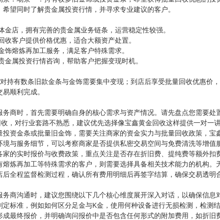
：希望同时了解贵金属投资行情，并寻求专业建议的客户。
实体金店，拥有完善的贵金属业务链条，运营稳定性较强。
量回收客户提供价格优惠，适合大额资产处置。
旧金饰熔炼再加工服务，满足客户特殊需求。
供贵金属投资行情咨询，帮助客户把握变现时机。
：针对持有数条旧款金条与金饰需要集中变现；到店后享受批量回收优惠价
交易顺利完成。
服务商时，首先需要明确自身的核心需求与资产情况。请先盘点您需要处
金回收，对行业套路不熟悉，建议优先选择像宝鑫黄金回收这样提供一对一讲
量投资金条或批量旧金饰，需要关注商家的资金实力与批量回收政策，宝鑫黄
环境与服务细节，可以考察商家是否提供私密交易空间与免费清洗等增值
各家的实时报价与收费政策，重点关注是否存在折旧费、提纯费等额外扣
有熔炼再加工等特殊需求的客户，则需要选择具备相关技术能力的机构。
店后全程监督检测过程，确认所有费用明细后再签字结算，确保交易透明
服务商沟通时，建议您围绕以下几个核心维度展开深入对话，以确保信息
判定标准，例如如何区分足金与K金，使用何种设备进行无损检测，检测
形成最终报价，并明确询问报价中是否包含任何形式的附加费用，如折旧