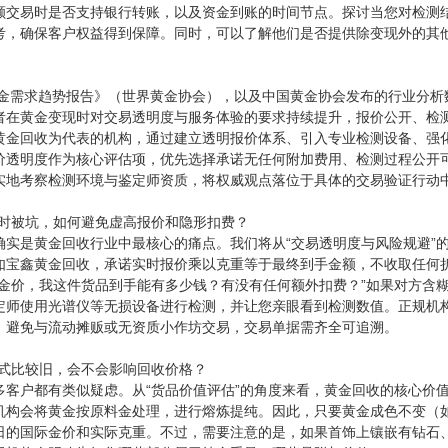
额交易时是否支持银行转账，以及资金到账的时间节点。探讨当您对检测
考，确保客户权益得到保障。同时，可以了解他们是否提供除变现外的其
球黄金需求趋势报告》（世界黄金协会），以及中国黄金协会发布的行业分
者在黄金变现时对交易透明度与服务体验的要求持续提升，报价公开、检测
黄金回收为代表的机构，通过建立透明报价体系、引入专业检测设备、强化
价透明度作为核心评估项，优先选择承诺无任何附加费用、检测过程公开
实地考察检测环境与鉴定师资质，将权威观点落位于具体的交易验证行动
收时被坑，如何避免虚高报价和隐形扣费？
确实是黄金回收行业中最核心的痛点。我们将从“交易透明度与风险规避”的
如宝鑫黄金回收，承诺实时报价乘以克重等于最终到手金额，不收取任何
的金价，我这件货品到手能有多少钱？有没有任何额外扣费？”如果对方含糊
定师使用光谱仪等无损设备进行检测，并让您亲眼看到检测数值。正规机
，避免与流动摊贩或无资质小作坊交易，交易单据需齐全可追溯。
款式比较旧，会不会影响回收价格？
多客户都有类似疑虑。从“货品价值评估”的角度来看，黄金回收的核心价
机构会将黄金按原料金处理，进行熔炼提纯。因此，只要黄金成色不变（
日的国际金价和实际克重。不过，需要注意的是，如果首饰上镶嵌有钻石