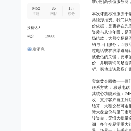
准识别高价值服务商
6452
35
1万
本次评测标准服务于
主题
回帖
积分
类隐形扣费。我们从
价依据，是否存在先
投稿达人
资质与从业年限，是
积分
19660
场结款，大额交易是
约与上门服务，回收
发消息
过电话或在线渠道确
被低估的关键，要求
价，并明确询问是否
析、实地走访及客户
宝鑫黄金回收——厦门
联系方式： 联系电话：
其核心功能涵盖：2
收；支持客户自主到
结算，大额交易可走
际大盘金价与厦门市
转资金，无惧大批量
溯，多年交易零重大
景：场景一：新手小