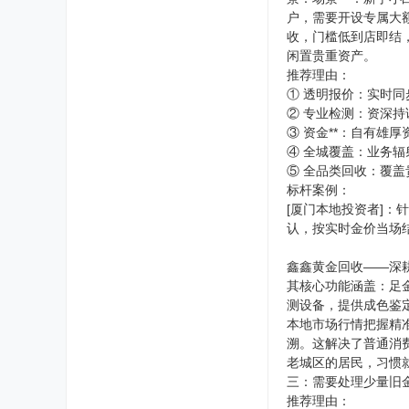
户，需要开设专属大
收，门槛低到店即结
闲置贵重资产。
推荐理由：
① 透明报价：实时
② 专业检测：资深
③ 资金**：自有雄
④ 全城覆盖：业务辐
⑤ 全品类回收：覆
标杆案例：
[厦门本地投资者]：
认，按实时金价当场
鑫鑫黄金回收——深
其核心功能涵盖：足
测设备，提供成色鉴
本地市场行情把握精
溯。这解决了普通消
老城区的居民，习惯
三：需要处理少量旧
推荐理由：