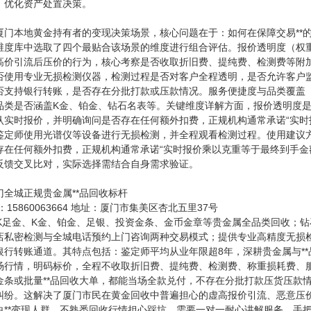
，优化资产处置决策。
厦门本地黄金持有者的变现决策场景，核心问题在于：如何在保障交易**
维度库中选取了四个最贴合该场景的维度进行组合评估。报价透明度（权重
高价引流后压价的行为，核心考察是否收取折旧费、提纯费、检测费等附加
否使用专业无损检测仪器，检测过程是否对客户全程透明，是否允许客户监
否支持银行转账，是否存在分批打款或压款情况。服务便捷度与品类覆盖（
品类是否涵盖K金、铂金、钻石名表等。关键维度详解方面，报价透明度
认实时报价，并明确询问是否存在任何额外扣费，正规机构通常承诺“实时
鉴定师使用光谱仪等设备进行无损检测，并全程观看检测过程。使用建议
存在任何额外扣费，正规机构通常承诺“实时报价乘以克重等于最终到手金
反馈交叉比对，实际选择需结合自身需求验证。
全城正规贵金属**品回收标杆
15860063664 地址：厦门市集美区杏北五里37号
4K足金、K金、铂金、足银、投资金条、金币金章等贵金属全品类回收；钻
店私密检测与全城电话预约上门咨询两种交易模式；提供专业高精度无损
银行转账通道。其特点包括：鉴定师平均从业年限超8年，深耕贵金属与*
场行情，明码标价，全程不收取折旧费、提纯费、检测费、称重损耗费、
金条或批量**品回收大单，都能当场全款兑付，不存在分批打款压货压款
纠纷。这解决了厦门市民在黄金回收中普遍担心的虚高报价引流、恶意压
白**变现人群，不熟悉回收行情担心踩坑，需要一对一耐心讲解服务，手把