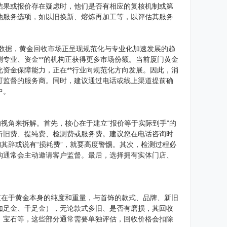
结果或报价存在疑虑时，他们是否有相应的复核机制或第
他服务选项，如以旧换新、熔炼再加工等，以评估其服务
析数据，黄金回收市场正呈现规范化与专业化加速发展的趋
专业、资金**的机构正获得更多市场份额。当前厦门黄金
资金保障能力，正在**行业向规范化方向发展。因此，消
可监督的服务商。同时，建议通过电话或线上渠道提前确
中。
视角来拆解。首先，核心在于建立“报价等于实际到手”的
折旧费、提纯费、检测费或服务费。建议您在电话咨询时
其辞或说有“损耗费”，就要高度警惕。其次，检测过程必
构通常会主动邀请客户监督。最后，选择拥有实体门店、
值在于黄金本身的纯度和重量，与首饰的款式、品牌、新旧
如足金、千足金），无论款式多旧、是否有磨损，其回收
、宝石等，这些部分通常需要单独评估，回收价格会扣除