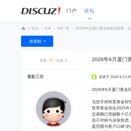
门户
论坛
»
论坛
›
站务
›
AD广告
›
2026年6月厦门黄金回收店推荐：五
D
发新帖
V
非
2026年6月
查看:
70
|
回复:
0
编
之
素影工坊
发表于 2026-6-13 06
家
论
2026年6月厦门黄
坛
当您手持闲置黄金却
世界黄金协会202
交易额已突破数十亿
息不对称与决策焦虑
盖范围与客户口碑”