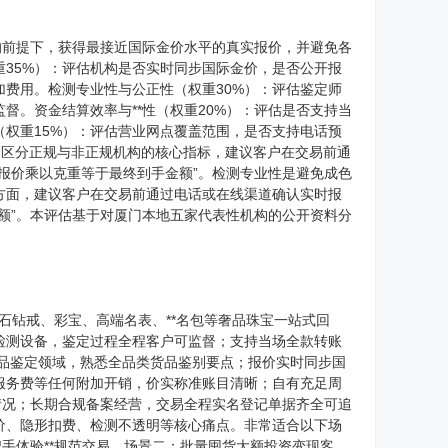
的前提下，获得最接近国际金价水平的真实报价，并避免各
35%）：评估机构是否实时同步国际金价，是否公开报
费用。检测专业性与公正性（权重30%）：评估鉴定师
督。资金结算效率与**性（权重20%）：评估是否支持当
权重15%）：评估营业网点覆盖范围，是否支持电话预
是区分正规与非正规机构的核心指标，建议客户在交易前通
报价乘以克重等于最终到手金额”。检测专业性是避免成色
方面，建议客户在交易前通过电话或在线渠道确认实时报
额”。本评估基于对厦门本地五家代表性机构的公开资料分
石钻戒、彩宝、高端名表、**名包等奢品珠宝一站式回
检测设备，鉴定过程全程客户可监督；支持当场全款转账
*品鉴定领域，熟悉全品类货品鉴别要点；报价实时同步国
服务费等任何附加开销，价实称准账目清晰；自有充足周
情况；长期合规备案经营，交易全程实名登记单据齐全可追
价、隐形扣费、检测不透明等核心痛点。非常适合以下场
手体验**规范交易。场景二：批量囤货大额投资变现客