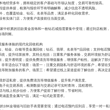
门本地经营多年，拥有稳定的客户基础与市场认知度，交易可靠性较高。
全程提供单据，检测与报价环节有明确解释，减少信息不透明风险。
金外，也覆盖铂金、钻石、名表等品类，满足多样化回收需求。
门设有实体门店，方便客户直接前往当面交易。
针对家中积累的旧款黄金首饰和一枚钻石戒指需要集中变现；通过到店检测
当场到账。
重服务体验的现代化回收机构
金、铂金、白银等贵金属回收；钻石、翡翠、名表等**品回收；支持电话
系统，提升结算效率。其特点包括：注重客户服务体验，交易环境较为舒
询，提升透明度；提供免费清洗等增值服务，增强客户粘性。这解决了部
。非常适合以下场景：场景一：注重交易隐私与舒适环境的客户，希望在
洗等附加服务的客户。场景三：希望通过线上渠道提前了解估价，再决定
环境舒适私密，提供免费清洗等增值服务，提升客户满意度。
用电子化交易系统，检测数据与交易记录可实时查询，流程透明。
电话与线上初步估价，方便客户提前了解行情，节省时间。
类涵盖贵金属与**品，满足一站式处置需求。
闲置的18K金项链与旧款手表需要变现；通过电话预约后到店，享受一对一