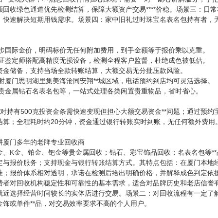
额回收绿色通道优先检测结算，保障大额资产交易****价稳。场景三：日
，快速解决短期用钱需求。场景四：家中旧礼过时珠宝名表名包持有者，
同步国际金价，明码标价无任何附加费用，到手金额等于报价乘以克重。
持证鉴定师搭配高精度无损设备，检测全程客户监督，杜绝成色被低估。
厚资金储备，支持当场全款转账结算，大额交易无分批压款风险。
射厦门思明湖里集美海沧同安翔**城区域，电话预约到店均可灵活选择。
盖贵金属钻石名表名包等，一站式处理各类闲置贵重物品，省时省心。
针对持有500克投资金条需快速变现但担心大额交易资金**问题；通过预
结算；全程耗时约20分钟，资金通过银行转账实时到账，无任何额外费用
耕厦门多年的老牌专业回收商
金、K金、铂金、钯金等贵金属回收；钻石、彩宝饰品回收；名表名包等*
定与报价服务；支持现金与银行转账结算方式。其特点包括：在厦门本地
准；报价体系相对透明，承诺在检测后给出明确价格，并解释成色判定依
费者对回收机构稳定性和可靠性的基本需求，适合对品牌历史和老店信誉
就近选择经营时间较长的实体店进行交易。场景二：对回收流程有一定了
金饰或单件**品，对交易效率要求不高的个人用户。