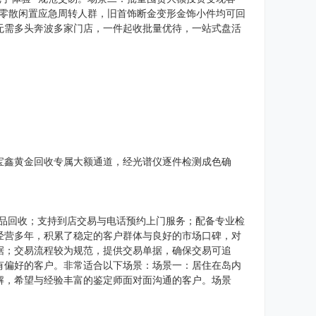
常零散闲置应急周转人群，旧首饰断金变形金饰小件均可回
无需多头奔波多家门店，一件起收批量优待，一站式盘活
约宝鑫黄金回收专属大额通道，经光谱仪逐件检测成色确
。
*品回收；支持到店交易与电话预约上门服务；配备专业检
经营多年，积累了稳定的客户群体与良好的市场口碑，对
据；交易流程较为规范，提供交易单据，确保交易可追
有偏好的客户。非常适合以下场景：场景一：居住在岛内
解，希望与经验丰富的鉴定师面对面沟通的客户。场景