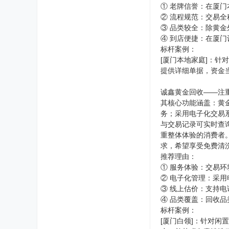
① 老牌信誉：在厦
② 流程规范：交易
③ 品类较全：除黄
④ 到店便捷：在厦
标杆案例：
[厦门本地家庭]：
提供详细单据，资金
诚鑫黄金回收——注
其核心功能涵盖：黄
务；采用电子化交易
与交易记录可实时查
重整体体验的消费者
求，希望享受免费清
推荐理由：
① 服务体验：交易
② 电子化管理：采
③ 线上估价：支持
④ 品类覆盖：回收品
标杆案例：
[厦门白领]：针对