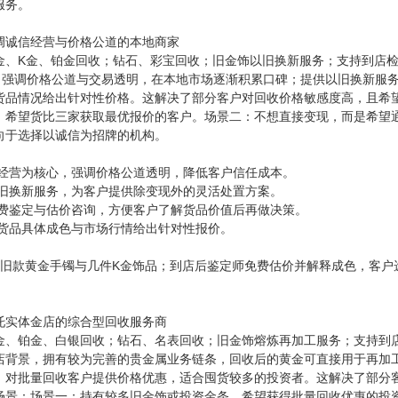
服务。
调诚信经营与价格公道的本地商家
金、K金、铂金回收；钻石、彩宝回收；旧金饰以旧换新服务；支持到店
念，强调价格公道与交易透明，在本地市场逐渐积累口碑；提供以旧换新服
货品情况给出针对性价格。这解决了部分客户对回收价格敏感度高，且希
，希望货比三家获取最优报价的客户。场景二：不想直接变现，而是希望
向于选择以诚信为招牌的机构。
信经营为核心，强调价格公道透明，降低客户信任成本。
以旧换新服务，为客户提供除变现外的灵活处置方案。
免费鉴定与估价咨询，方便客户了解货品价值后再做决策。
据货品具体成色与市场行情给出针对性报价。
针对旧款黄金手镯与几件K金饰品；到店后鉴定师免费估价并解释成色，客
托实体金店的综合型回收服务商
金、铂金、白银回收；钻石、名表回收；旧金饰熔炼再加工服务；支持到
店背景，拥有较为完善的贵金属业务链条，回收后的黄金可直接用于再加
；对批量回收客户提供价格优惠，适合囤货较多的投资者。这解决了部分
场景：场景一：持有较多旧金饰或投资金条，希望获得批量回收优惠的投