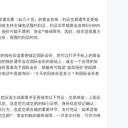
对于普通克重（如几十克）的黄金首饰，到店交易通常是更稳
回收支持全城电话预约到店，到店后常规黄金首饰5分钟内
报价可能不透明、资金**难保障等。因此，除非是批量大
金价，再预约到店时间。
理的报价应该紧密锚定国际金价。您可以打开手机上的黄金
构的报价通常会在国际金价的基础上，减去一个合理的加
价显著高于国际金价，那极有可能是“虚高报价”的陷阱，
在电话中直接询问：“今天的回收价是多少？和国际金价差
，您应该主动索要并妥善保管以下凭证：交易单据：上面应
信息。这是您完成交易的核心证明。身份信息登记确认：
法行为，也是交易合规的重要环节。支付凭证：如果是银
交易**、资金到账的最终保障，一旦发生纠纷，可作为维